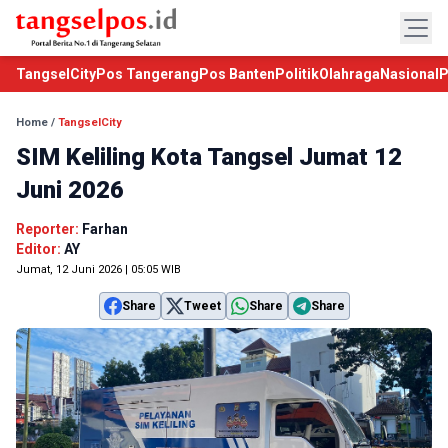
TangselCity
Pos Tangerang
Pos Banten
Politik
Olahraga
Nasional
P
Home
/
TangselCity
SIM Keliling Kota Tangsel Jumat 12
Juni 2026
Reporter:
Farhan
Editor:
AY
Jumat, 12 Juni 2026 | 05:05 WIB
Share
Tweet
Share
Share