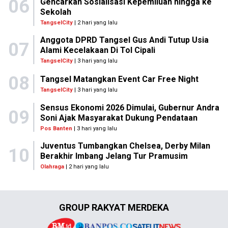
06
Gencarkan Sosialisasi Kepemiluan hingga ke
Sekolah
TangselCity
| 2 hari yang lalu
Anggota DPRD Tangsel Gus Andi Tutup Usia
07
Alami Kecelakaan Di Tol Cipali
TangselCity
| 3 hari yang lalu
08
Tangsel Matangkan Event Car Free Night
TangselCity
| 3 hari yang lalu
Sensus Ekonomi 2026 Dimulai, Gubernur Andra
09
Soni Ajak Masyarakat Dukung Pendataan
Pos Banten
| 3 hari yang lalu
Juventus Tumbangkan Chelsea, Derby Milan
10
Berakhir Imbang Jelang Tur Pramusim
Olahraga
| 2 hari yang lalu
GROUP RAKYAT MERDEKA