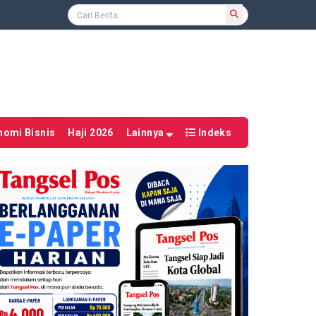
nomi Bisnis
Haji 2026
Lainnya
Indeks