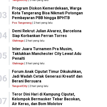
TangselCity
| 3 hari yang lalu
Program Diskon Kemerdekaan, Warga
03
Kota Tangerang Bisa Nikmati Potongan
Pembayaran PBB hingga BPHTB
Pos Tangerang
| 2 hari yang lalu
Demi Rekrut Julian Alvarez, Barcelona
04
Siap Korbankan Ferran Torres
Olahraga
| 2 hari yang lalu
Inter Juara Turnamen Pra Musim,
05
Taklukkan Manchester City Lewat Adu
Penalti
Olahraga
| 3 hari yang lalu
Forum Anak Ciputat Timur Dikukuhkan,
06
Jadi Wadah Cetak Generasi Kreatif dan
Berani Bersuara
TangselCity
| 2 hari yang lalu
Teror Dini Hari di Kampung Ciputat,
07
Kelompok Bermasker Tebar Bacokan,
Air Keras, dan Bom Molotov