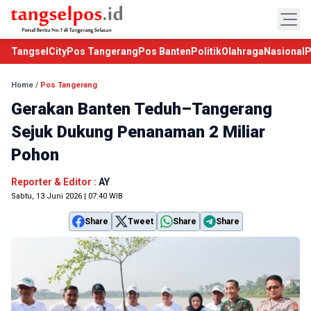
TangselCity
Pos Tangerang
Pos Banten
Politik
Olahraga
Nasional
P
Home
/
Pos Tangerang
Gerakan Banten Teduh–Tangerang
Sejuk Dukung Penanaman 2 Miliar
Pohon
Reporter & Editor :
AY
Sabtu, 13 Juni 2026 | 07:40 WIB
Share
Tweet
Share
Share