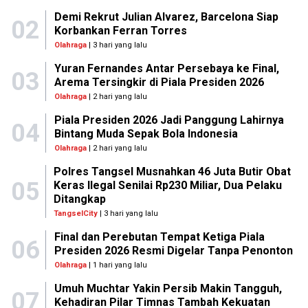
Demi Rekrut Julian Alvarez, Barcelona Siap
02
Korbankan Ferran Torres
Olahraga
| 3 hari yang lalu
Yuran Fernandes Antar Persebaya ke Final,
03
Arema Tersingkir di Piala Presiden 2026
Olahraga
| 2 hari yang lalu
Piala Presiden 2026 Jadi Panggung Lahirnya
04
Bintang Muda Sepak Bola Indonesia
Olahraga
| 2 hari yang lalu
Polres Tangsel Musnahkan 46 Juta Butir Obat
05
Keras Ilegal Senilai Rp230 Miliar, Dua Pelaku
Ditangkap
TangselCity
| 3 hari yang lalu
Final dan Perebutan Tempat Ketiga Piala
06
Presiden 2026 Resmi Digelar Tanpa Penonton
Olahraga
| 1 hari yang lalu
Umuh Muchtar Yakin Persib Makin Tangguh,
07
Kehadiran Pilar Timnas Tambah Kekuatan