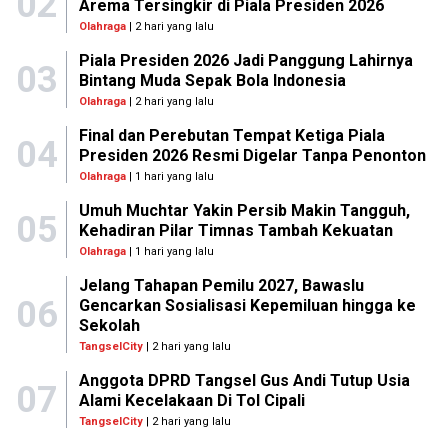
02
Arema Tersingkir di Piala Presiden 2026
Olahraga
| 2 hari yang lalu
Piala Presiden 2026 Jadi Panggung Lahirnya
03
Bintang Muda Sepak Bola Indonesia
Olahraga
| 2 hari yang lalu
Final dan Perebutan Tempat Ketiga Piala
04
Presiden 2026 Resmi Digelar Tanpa Penonton
Olahraga
| 1 hari yang lalu
Umuh Muchtar Yakin Persib Makin Tangguh,
05
Kehadiran Pilar Timnas Tambah Kekuatan
Olahraga
| 1 hari yang lalu
Jelang Tahapan Pemilu 2027, Bawaslu
06
Gencarkan Sosialisasi Kepemiluan hingga ke
Sekolah
TangselCity
| 2 hari yang lalu
Anggota DPRD Tangsel Gus Andi Tutup Usia
07
Alami Kecelakaan Di Tol Cipali
TangselCity
| 2 hari yang lalu