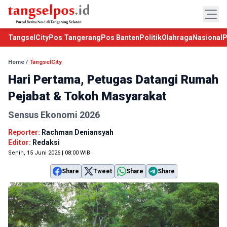
TangselCity
Pos Tangerang
Pos Banten
Politik
Olahraga
Nasional
P
Home
/
TangselCity
Hari Pertama, Petugas Datangi Rumah
Pejabat & Tokoh Masyarakat
Sensus Ekonomi 2026
Reporter:
Rachman Deniansyah
Editor:
Redaksi
Senin, 15 Juni 2026 | 08:00 WIB
Share
Tweet
Share
Share