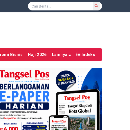
nomi Bisnis
Haji 2026
Lainnya
Indeks