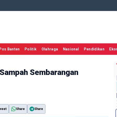
Pos Banten
Politik
Olahraga
Nasional
Pendidikan
Eko
g Sampah Sembarangan
weet
Share
Share