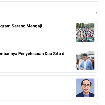
ogram Serang Mengaji
mbannya Penyelesaian Dua Situ di