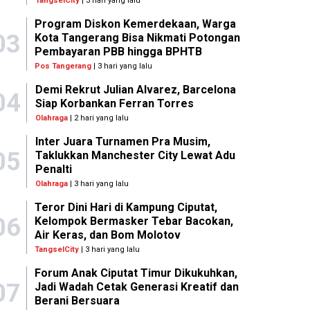
TangselCity
| 3 hari yang lalu
Program Diskon Kemerdekaan, Warga
03
Kota Tangerang Bisa Nikmati Potongan
Pembayaran PBB hingga BPHTB
Pos Tangerang
| 3 hari yang lalu
Demi Rekrut Julian Alvarez, Barcelona
04
Siap Korbankan Ferran Torres
Olahraga
| 2 hari yang lalu
Inter Juara Turnamen Pra Musim,
05
Taklukkan Manchester City Lewat Adu
Penalti
Olahraga
| 3 hari yang lalu
Teror Dini Hari di Kampung Ciputat,
06
Kelompok Bermasker Tebar Bacokan,
Air Keras, dan Bom Molotov
TangselCity
| 3 hari yang lalu
Forum Anak Ciputat Timur Dikukuhkan,
07
Jadi Wadah Cetak Generasi Kreatif dan
Berani Bersuara