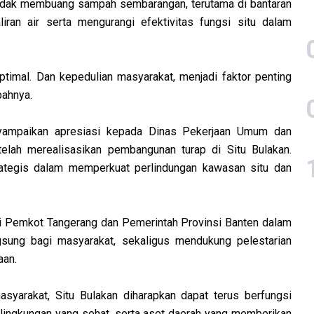
tidak membuang sampah sembarangan, terutama di bantaran
iran air serta mengurangi efektivitas fungsi situ dalam
optimal. Dan kepedulian masyarakat, menjadi faktor penting
bahnya.
yampaikan apresiasi kepada Dinas Pekerjaan Umum dan
elah merealisasikan pembangunan turap di Situ Bulakan.
strategis dalam memperkuat perlindungan kawasan situ dan
i Pemkot Tangerang dan Pemerintah Provinsi Banten dalam
gsung bagi masyarakat, sekaligus mendukung pelestarian
aan.
asyarakat, Situ Bulakan diharapkan dapat terus berfungsi
 lingkungan yang sehat, serta aset daerah yang memberikan