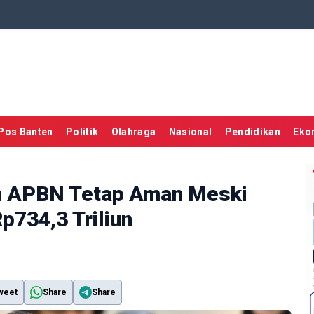
Pos Banten
Politik
Olahraga
Nasional
Pendidikan
Eko
n APBN Tetap Aman Meski
p734,3 Triliun
weet
Share
Share