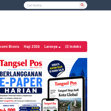
nomi Bisnis
Haji 2026
Lainnya
Indeks