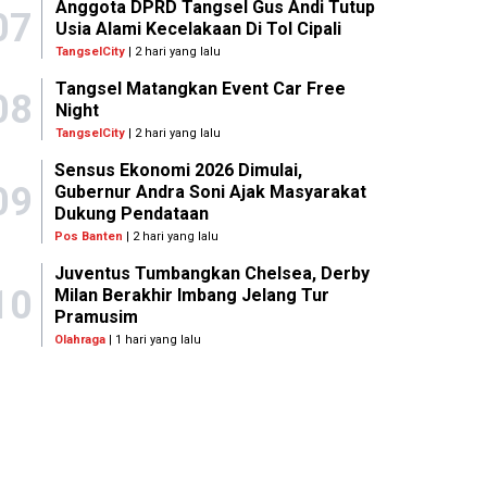
Anggota DPRD Tangsel Gus Andi Tutup
07
Usia Alami Kecelakaan Di Tol Cipali
TangselCity
| 2 hari yang lalu
Tangsel Matangkan Event Car Free
08
Night
TangselCity
| 2 hari yang lalu
Sensus Ekonomi 2026 Dimulai,
09
Gubernur Andra Soni Ajak Masyarakat
Dukung Pendataan
Pos Banten
| 2 hari yang lalu
Juventus Tumbangkan Chelsea, Derby
10
Milan Berakhir Imbang Jelang Tur
Pramusim
Olahraga
| 1 hari yang lalu