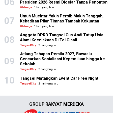
06
Presiden 2026 Resmi Digelar Tanpa Penonton
Olahraga
| 1 hari yang lalu
Umuh Muchtar Yakin Persib Makin Tangguh,
07
Kehadiran Pilar Timnas Tambah Kekuatan
Olahraga
| 1 hari yang lalu
Anggota DPRD Tangsel Gus Andi Tutup Usia
08
Alami Kecelakaan Di Tol Cipali
TangselCity
| 2 hari yang lalu
Jelang Tahapan Pemilu 2027, Bawaslu
09
Gencarkan Sosialisasi Kepemiluan hingga ke
Sekolah
TangselCity
| 2 hari yang lalu
10
Tangsel Matangkan Event Car Free Night
TangselCity
| 2 hari yang lalu
GROUP RAKYAT MERDEKA