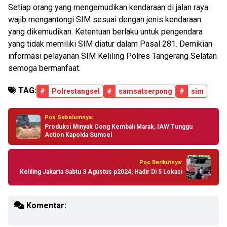
Setiap orang yang mengemudikan kendaraan di jalan raya
wajib mengantongi SIM sesuai dengan jenis kendaraan
yang dikemudikan. Ketentuan berlaku untuk pengendara
yang tidak memiliki SIM diatur dalam Pasal 281. Demikian
informasi pelayanan SIM Keliling Polres Tangerang Selatan
semoga bermanfaat.
TAG:
#
Polrestangsel
#
samsatserpong
#
sim
Pos Sebelumnya:
Produksi Minyak Cong Kembali Marak, IAW Tunggu
Action Kapolda Sumsel
Pos Berikutnya:
Keliling Jakarta Sabtu 3 Agustus p2024, Hadir Di 5 Lokasi
Komentar: