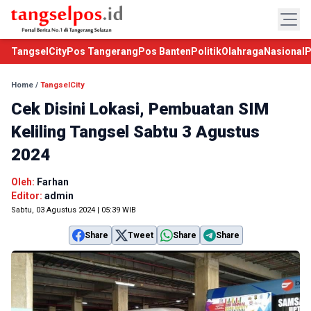
TangselCity
Pos Tangerang
Pos Banten
Politik
Olahraga
Nasional
P
Home
/
TangselCity
Cek Disini Lokasi, Pembuatan SIM
Keliling Tangsel Sabtu 3 Agustus
2024
Oleh:
Farhan
Editor:
admin
Sabtu, 03 Agustus 2024 | 05:39 WIB
Share
Tweet
Share
Share