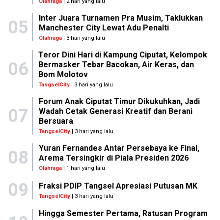
Olahraga
| 2 hari yang lalu
Inter Juara Turnamen Pra Musim, Taklukkan
05
Manchester City Lewat Adu Penalti
Olahraga
| 3 hari yang lalu
Teror Dini Hari di Kampung Ciputat, Kelompok
06
Bermasker Tebar Bacokan, Air Keras, dan
Bom Molotov
TangselCity
| 3 hari yang lalu
Forum Anak Ciputat Timur Dikukuhkan, Jadi
07
Wadah Cetak Generasi Kreatif dan Berani
Bersuara
TangselCity
| 3 hari yang lalu
Yuran Fernandes Antar Persebaya ke Final,
08
Arema Tersingkir di Piala Presiden 2026
Olahraga
| 1 hari yang lalu
09
Fraksi PDIP Tangsel Apresiasi Putusan MK
TangselCity
| 3 hari yang lalu
Hingga Semester Pertama, Ratusan Program