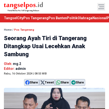
TangselCity
Pos Tangerang
Pos Banten
Politik
Olahraga
Nasional
P
Home
/
Pos Tangerang
Seorang Ayah Tiri di Tangerang
Ditangkap Usai Lecehkan Anak
Sambung
Oleh:
mg.2
Editor:
admin
Rabu, 16 Oktober 2024 | 08:55 WIB
Share
Tweet
Share
Share