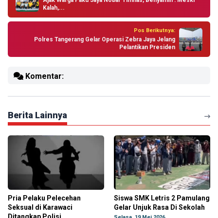
Ajak Warga Paku Jaya Nobar Timnas, Benyamin : Meski
Kalah,...
Pos Berikutnya:
Polres Tangerang Gelar Operasi Zebra Jaya Jelang
Pelantikan Presiden
Komentar:
Berita Lainnya
Pria Pelaku Pelecehan
Siswa SMK Letris 2 Pamulang
Seksual di Karawaci
Gelar Unjuk Rasa Di Sekolah
Ditangkap Polisi
Selasa, 19 Mei 2026