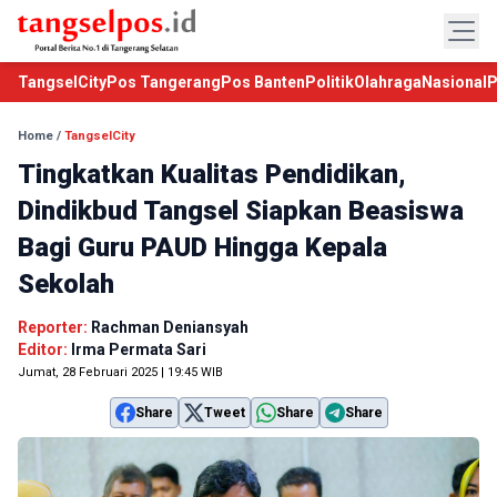
TangselCity
Pos Tangerang
Pos Banten
Politik
Olahraga
Nasional
P
Home
/
TangselCity
Tingkatkan Kualitas Pendidikan,
Dindikbud Tangsel Siapkan Beasiswa
Bagi Guru PAUD Hingga Kepala
Sekolah
Reporter:
Rachman Deniansyah
Editor:
Irma Permata Sari
Jumat, 28 Februari 2025 | 19:45 WIB
Share
Tweet
Share
Share