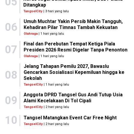
05
Ditangkap
TangselCity
| 3 hari yang lalu
Umuh Muchtar Yakin Persib Makin Tangguh,
06
Kehadiran Pilar Timnas Tambah Kekuatan
Olahraga
| 1 hari yang lalu
Final dan Perebutan Tempat Ketiga Piala
07
Presiden 2026 Resmi Digelar Tanpa Penonton
Olahraga
| 1 hari yang lalu
Jelang Tahapan Pemilu 2027, Bawaslu
08
Gencarkan Sosialisasi Kepemiluan hingga ke
Sekolah
TangselCity
| 1 hari yang lalu
Anggota DPRD Tangsel Gus Andi Tutup Usia
09
Alami Kecelakaan Di Tol Cipali
TangselCity
| 2 hari yang lalu
10
Tangsel Matangkan Event Car Free Night
TangselCity
| 2 hari yang lalu