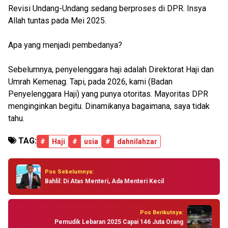
Revisi Undang-Undang sedang berproses di DPR. Insya
Allah tuntas pada Mei 2025.
Apa yang menjadi pembedanya?
Sebelumnya, penyelenggara haji adalah Direktorat Haji dan
Umrah Kemenag. Tapi, pada 2026, kami (Badan
Penyelenggara Haji) yang punya otoritas. Mayoritas DPR
menginginkan begitu. Dinamikanya bagaimana, saya tidak
tahu.
TAG:
#
Haji
#
usia
#
dahnilahzar
Pos Sebelumnya:
Bahlil: Di Atas Menteri, Ada Menteri Kecil
Pos Berikutnya:
Pemudik Lebaran 2025 Capai 146 Juta Orang