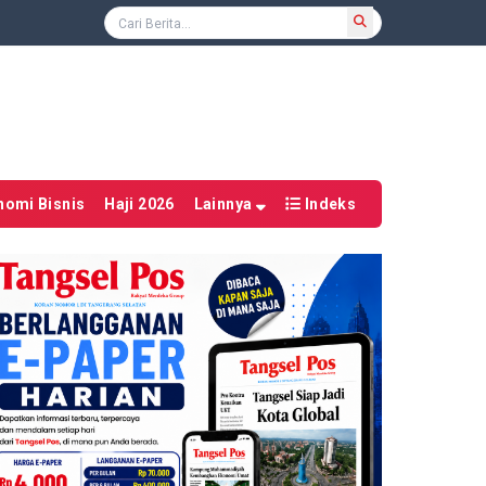
nomi Bisnis
Haji 2026
Lainnya
Indeks