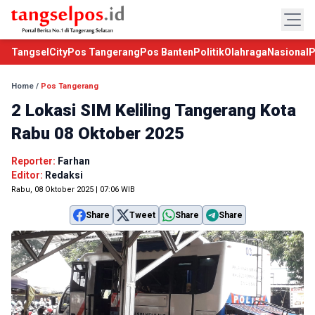
TangselCity
Pos Tangerang
Pos Banten
Politik
Olahraga
Nasional
P
Home
/
Pos Tangerang
2 Lokasi SIM Keliling Tangerang Kota
Rabu 08 Oktober 2025
Reporter:
Farhan
Editor:
Redaksi
Rabu, 08 Oktober 2025 | 07:06 WIB
Share
Tweet
Share
Share