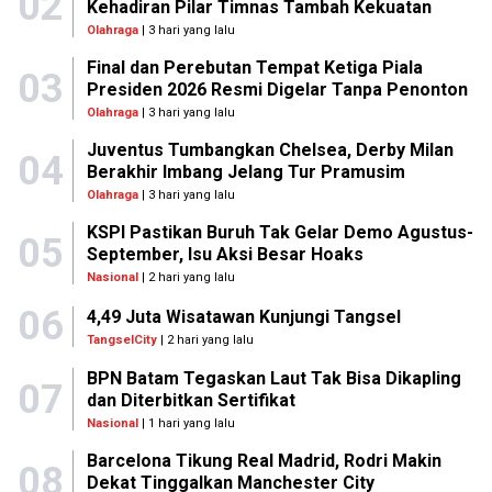
02
Kehadiran Pilar Timnas Tambah Kekuatan
Olahraga
| 3 hari yang lalu
Final dan Perebutan Tempat Ketiga Piala
03
Presiden 2026 Resmi Digelar Tanpa Penonton
Olahraga
| 3 hari yang lalu
Juventus Tumbangkan Chelsea, Derby Milan
04
Berakhir Imbang Jelang Tur Pramusim
Olahraga
| 3 hari yang lalu
KSPI Pastikan Buruh Tak Gelar Demo Agustus-
05
September, Isu Aksi Besar Hoaks
Nasional
| 2 hari yang lalu
06
4,49 Juta Wisatawan Kunjungi Tangsel
TangselCity
| 2 hari yang lalu
BPN Batam Tegaskan Laut Tak Bisa Dikapling
07
dan Diterbitkan Sertifikat
Nasional
| 1 hari yang lalu
Barcelona Tikung Real Madrid, Rodri Makin
08
Dekat Tinggalkan Manchester City