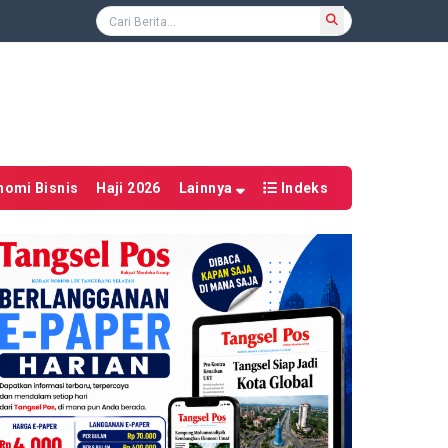
nomi Bisnis
Haji 2026
Lainnya
Indeks