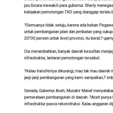
juru bicara mewakili para gubernur. Sherly meneg
kebijakan pemotongan TKD yang dianggap terlalu
?Semuanya tidak setuju, karena ada beban Pegawai 
untuk pembangunan jalan dan jembatan yang cukup 
20?30 persen untuk level provinsi, itu berat,? ujarn
Dia menambahkan, banyak daerah kesulitan menja
infrastruktur, lantaran pemotongan tersebut.
?Kalau transfernya dikurangi, mau tak mau daera
janji-janji pembangunan yang kami sampaikan,? im
Senada, Gubernur Aceh, Muzakir Manaf menyatak
pemerataan pembangunan di daerah. ?Aceh punya 
infrastruktur pasca rekonstruksi. Kalau anggaran d