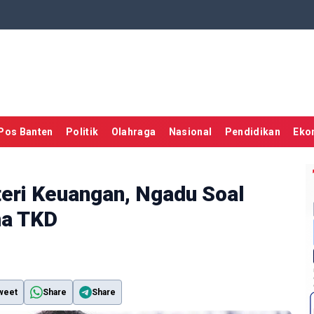
Pos Banten
Politik
Olahraga
Nasional
Pendidikan
Eko
eri Keuangan, Ngadu Soal
na TKD
weet
Share
Share