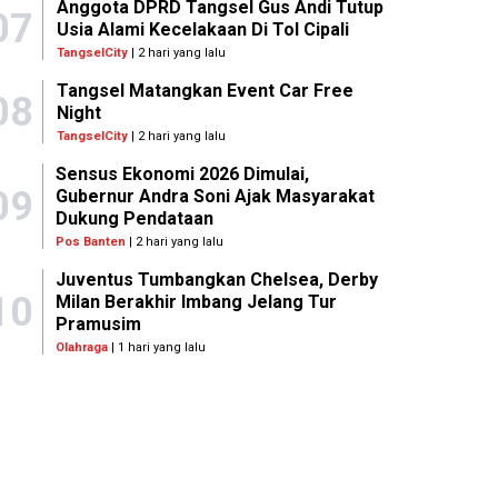
Anggota DPRD Tangsel Gus Andi Tutup
07
Usia Alami Kecelakaan Di Tol Cipali
TangselCity
| 2 hari yang lalu
Tangsel Matangkan Event Car Free
08
Night
TangselCity
| 2 hari yang lalu
Sensus Ekonomi 2026 Dimulai,
09
Gubernur Andra Soni Ajak Masyarakat
Dukung Pendataan
Pos Banten
| 2 hari yang lalu
Juventus Tumbangkan Chelsea, Derby
10
Milan Berakhir Imbang Jelang Tur
Pramusim
Olahraga
| 1 hari yang lalu