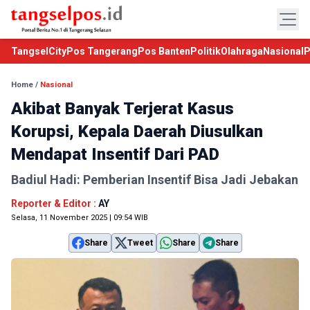
TangselCity
Pos Tangerang
Pos Banten
Politik
Olahraga
Nasional
P
Home
/
Nasional
Akibat Banyak Terjerat Kasus
Korupsi, Kepala Daerah Diusulkan
Mendapat Insentif Dari PAD
Badiul Hadi: Pemberian Insentif Bisa Jadi Jebakan
Reporter & Editor :
AY
Selasa, 11 November 2025 | 09:54 WIB
Share
Tweet
Share
Share