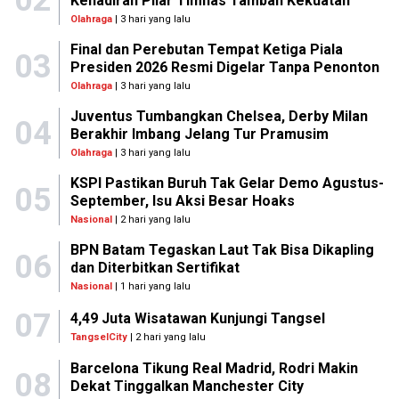
Kehadiran Pilar Timnas Tambah Kekuatan
Olahraga
| 3 hari yang lalu
Final dan Perebutan Tempat Ketiga Piala
03
Presiden 2026 Resmi Digelar Tanpa Penonton
Olahraga
| 3 hari yang lalu
Juventus Tumbangkan Chelsea, Derby Milan
04
Berakhir Imbang Jelang Tur Pramusim
Olahraga
| 3 hari yang lalu
KSPI Pastikan Buruh Tak Gelar Demo Agustus-
05
September, Isu Aksi Besar Hoaks
Nasional
| 2 hari yang lalu
BPN Batam Tegaskan Laut Tak Bisa Dikapling
06
dan Diterbitkan Sertifikat
Nasional
| 1 hari yang lalu
07
4,49 Juta Wisatawan Kunjungi Tangsel
TangselCity
| 2 hari yang lalu
Barcelona Tikung Real Madrid, Rodri Makin
08
Dekat Tinggalkan Manchester City