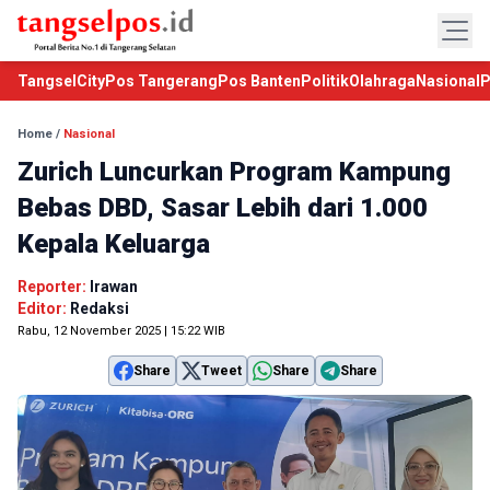
TangselCity
Pos Tangerang
Pos Banten
Politik
Olahraga
Nasional
P
Home
/
Nasional
Zurich Luncurkan Program Kampung
Bebas DBD, Sasar Lebih dari 1.000
Kepala Keluarga
Reporter:
Irawan
Editor:
Redaksi
Rabu, 12 November 2025 | 15:22 WIB
Share
Tweet
Share
Share