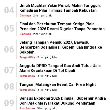
Umuh Muchtar Yakin Persib Makin Tangguh,
04
Kehadiran Pilar Timnas Tambah Kekuatan
Olahraga
| 2 hari yang lalu
Final dan Perebutan Tempat Ketiga Piala
05
Presiden 2026 Resmi Digelar Tanpa Penonton
Olahraga
| 2 hari yang lalu
Jelang Tahapan Pemilu 2027, Bawaslu
06
Gencarkan Sosialisasi Kepemiluan hingga ke
Sekolah
TangselCity
| 3 hari yang lalu
Anggota DPRD Tangsel Gus Andi Tutup Usia
07
Alami Kecelakaan Di Tol Cipali
TangselCity
| 3 hari yang lalu
08
Tangsel Matangkan Event Car Free Night
TangselCity
| 3 hari yang lalu
Sensus Ekonomi 2026 Dimulai, Gubernur Andra
09
Soni Ajak Masyarakat Dukung Pendataan
Pos Banten
| 3 hari yang lalu