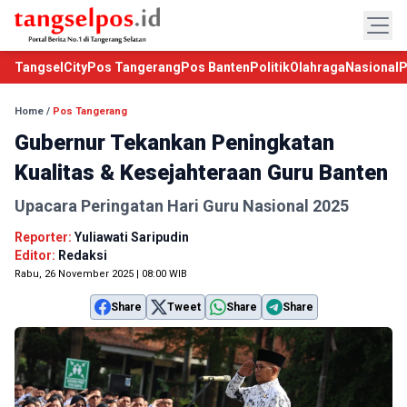
TangselCity
Pos Tangerang
Pos Banten
Politik
Olahraga
Nasional
P
Home
/
Pos Tangerang
Gubernur Tekankan Peningkatan
Kualitas & Kesejahteraan Guru Banten
Upacara Peringatan Hari Guru Nasional 2025
Reporter:
Yuliawati Saripudin
Editor:
Redaksi
Rabu, 26 November 2025 | 08:00 WIB
Share
Tweet
Share
Share