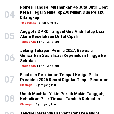
Polres Tangsel Musnahkan 46 Juta Butir Obat
04
Keras Ilegal Senilai Rp230 Miliar, Dua Pelaku
Ditangkap
TangselCity
| 2 hari yang lalu
Anggota DPRD Tangsel Gus Andi Tutup Usia
05
Alami Kecelakaan Di Tol Cipali
TangselCity
| 1 hari yang lalu
Jelang Tahapan Pemilu 2027, Bawaslu
06
Gencarkan Sosialisasi Kepemiluan hingga ke
Sekolah
TangselCity
| 1 hari yang lalu
Final dan Perebutan Tempat Ketiga Piala
07
Presiden 2026 Resmi Digelar Tanpa Penonton
Olahraga
| 17 jam yang lalu
Umuh Muchtar Yakin Persib Makin Tangguh,
08
Kehadiran Pilar Timnas Tambah Kekuatan
Olahraga
| 16 jam yang lalu
Tangsel Matangkan Event Car Free Night