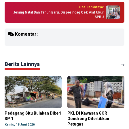
Pos Berikutnya:
Jelang Natal Dan Tahun Baru, Disperindag Cek Alat Ukur
SPBU
Komentar:
Berita Lainnya
Pedagang Situ Bulakan Diberi
PKL Di Kawasan GOR
SP 1
Gondrong Ditertibkan
Petugas
Kamis, 18 Juni 2026