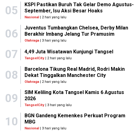
KSPI Pastikan Buruh Tak Gelar Demo Agustus-
05
September, Isu Aksi Besar Hoaks
Nasional
| 2 hari yang lalu
Juventus Tumbangkan Chelsea, Derby Milan
06
Berakhir Imbang Jelang Tur Pramusim
Olahraga
| 3 hari yang lalu
07
4,49 Juta Wisatawan Kunjungi Tangsel
TangselCity
| 2 hari yang lalu
Barcelona Tikung Real Madrid, Rodri Makin
08
Dekat Tinggalkan Manchester City
Olahraga
| 2 hari yang lalu
SIM Keliling Kota Tangsel Kamis 6 Agustus
09
2026
TangselCity
| 3 hari yang lalu
BGN Gandeng Kemenkes Perkuat Program
10
MBG
Nasional
| 3 hari yang lalu