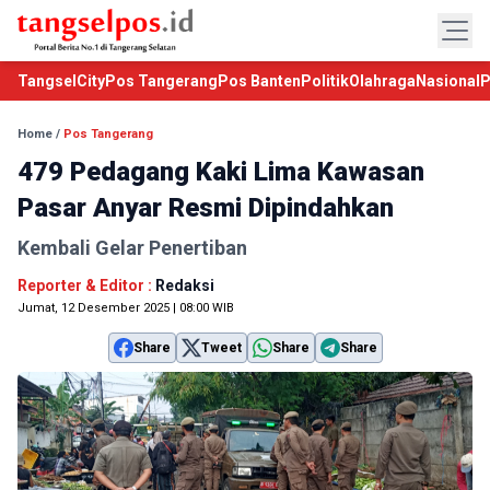
TangselCity
Pos Tangerang
Pos Banten
Politik
Olahraga
Nasional
P
Home
/
Pos Tangerang
479 Pedagang Kaki Lima Kawasan
Pasar Anyar Resmi Dipindahkan
Kembali Gelar Penertiban
Reporter & Editor :
Redaksi
Jumat, 12 Desember 2025 | 08:00 WIB
Share
Tweet
Share
Share