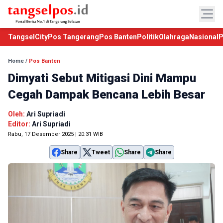
TangselCity
Pos Tangerang
Pos Banten
Politik
Olahraga
Nasional
P
Home
/
Pos Banten
Dimyati Sebut Mitigasi Dini Mampu
Cegah Dampak Bencana Lebih Besar
Oleh:
Ari Supriadi
Editor:
Ari Supriadi
Rabu, 17 Desember 2025 | 20:31 WIB
Share
Tweet
Share
Share