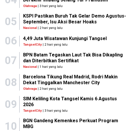
Olahraga
| 3 hari yang lalu
KSPI Pastikan Buruh Tak Gelar Demo Agustus-
05
September, Isu Aksi Besar Hoaks
Nasional
| 2 hari yang lalu
06
4,49 Juta Wisatawan Kunjungi Tangsel
TangselCity
| 2 hari yang lalu
BPN Batam Tegaskan Laut Tak Bisa Dikapling
07
dan Diterbitkan Sertifikat
Nasional
| 1 hari yang lalu
Barcelona Tikung Real Madrid, Rodri Makin
08
Dekat Tinggalkan Manchester City
Olahraga
| 2 hari yang lalu
SIM Keliling Kota Tangsel Kamis 6 Agustus
09
2026
TangselCity
| 3 hari yang lalu
BGN Gandeng Kemenkes Perkuat Program
10
MBG