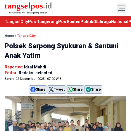
TangselCity
Pos Tangerang
Pos Banten
Politik
Olahraga
Nasional
P
Home
/
TangselCity
Polsek Serpong Syukuran & Santuni
Anak Yatim
Reporter:
Idral Mahdi
Editor:
Redaksi selected
Senin, 22 Desember 2025 | 07:20 WIB
Share
Tweet
Share
Share