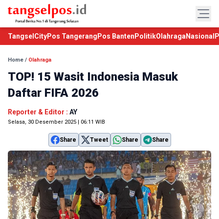
TangselCity
Pos Tangerang
Pos Banten
Politik
Olahraga
Nasional
P
Home
/
Olahraga
TOP! 15 Wasit Indonesia Masuk
Daftar FIFA 2026
Reporter & Editor :
AY
Selasa, 30 Desember 2025 | 06:11 WIB
Share
Tweet
Share
Share