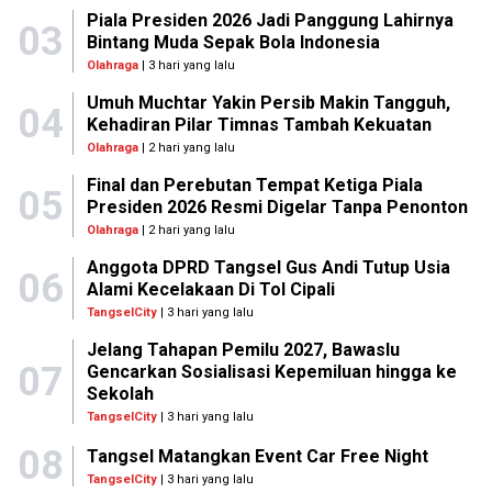
Piala Presiden 2026 Jadi Panggung Lahirnya
03
Bintang Muda Sepak Bola Indonesia
Olahraga
| 3 hari yang lalu
Umuh Muchtar Yakin Persib Makin Tangguh,
04
Kehadiran Pilar Timnas Tambah Kekuatan
Olahraga
| 2 hari yang lalu
Final dan Perebutan Tempat Ketiga Piala
05
Presiden 2026 Resmi Digelar Tanpa Penonton
Olahraga
| 2 hari yang lalu
Anggota DPRD Tangsel Gus Andi Tutup Usia
06
Alami Kecelakaan Di Tol Cipali
TangselCity
| 3 hari yang lalu
Jelang Tahapan Pemilu 2027, Bawaslu
07
Gencarkan Sosialisasi Kepemiluan hingga ke
Sekolah
TangselCity
| 3 hari yang lalu
08
Tangsel Matangkan Event Car Free Night
TangselCity
| 3 hari yang lalu