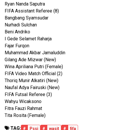
Ryan Nanda Saputra
FIFA Assistant Referee (8)
Bangbang Syamsudar
Nurhadi Sulchan
Beni Andriko
I Gede Selamet Raharja
Fajar Furqon
Muhammad Akbar Jamaluddin
Gilang Ade Mizwar (New)
Wina Apriliana Putri (Female)
FIFA Video Match Official (2)
Thoriq Munir Alkatiri (New)
Naufal Adya Fairuski (New)
FIFA Futsal Referee (3)
Wahyu Wicaksono
Fitra Fauzi Rahmat
Tita Rosita (Female)
TAG:
#
Pssi
#
wasit
#
fifa