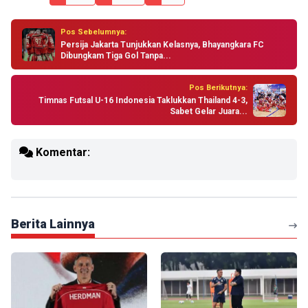
Pos Sebelumnya:
Persija Jakarta Tunjukkan Kelasnya, Bhayangkara FC
Dibungkam Tiga Gol Tanpa...
Pos Berikutnya:
Timnas Futsal U-16 Indonesia Taklukkan Thailand 4-3,
Sabet Gelar Juara...
Komentar:
Berita Lainnya