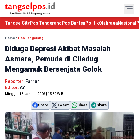
TangselCity
Pos Tangerang
Pos Banten
Politik
Olahraga
Nasional
P
Home
/
Pos Tangerang
Diduga Depresi Akibat Masalah
Asmara, Pemuda di Ciledug
Mengamuk Bersenjata Golok
Reporter:
Farhan
Editor:
AY
Minggu, 18 Januari 2026 | 15:32 WIB
Share
Tweet
Share
Share