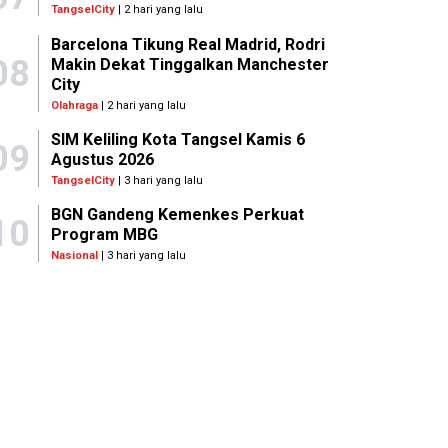
TangselCity
| 2 hari yang lalu
Barcelona Tikung Real Madrid, Rodri
08
Makin Dekat Tinggalkan Manchester
City
Olahraga
| 2 hari yang lalu
SIM Keliling Kota Tangsel Kamis 6
09
Agustus 2026
TangselCity
| 3 hari yang lalu
BGN Gandeng Kemenkes Perkuat
10
Program MBG
Nasional
| 3 hari yang lalu