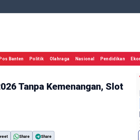
Pos Banten
Politik
Olahraga
Nasional
Pendidikan
Eko
2026 Tanpa Kemenangan, Slot
weet
Share
Share