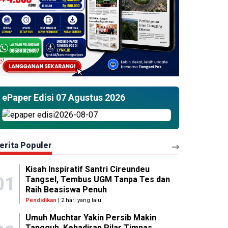
ePaper Edisi 07 Agustus 2026
erita Populer
Kisah Inspiratif Santri Cireundeu
01
Tangsel, Tembus UGM Tanpa Tes dan
Raih Beasiswa Penuh
Pendidikan
| 2 hari yang lalu
Umuh Muchtar Yakin Persib Makin
Tangguh, Kehadiran Pilar Timnas