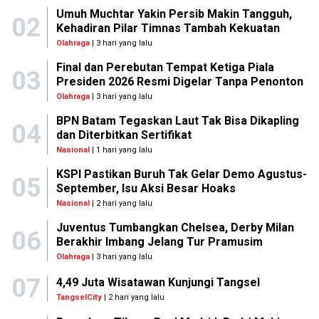
Umuh Muchtar Yakin Persib Makin Tangguh,
02
Kehadiran Pilar Timnas Tambah Kekuatan
Olahraga
| 3 hari yang lalu
Final dan Perebutan Tempat Ketiga Piala
03
Presiden 2026 Resmi Digelar Tanpa Penonton
Olahraga
| 3 hari yang lalu
BPN Batam Tegaskan Laut Tak Bisa Dikapling
04
dan Diterbitkan Sertifikat
Nasional
| 1 hari yang lalu
KSPI Pastikan Buruh Tak Gelar Demo Agustus-
05
September, Isu Aksi Besar Hoaks
Nasional
| 2 hari yang lalu
Juventus Tumbangkan Chelsea, Derby Milan
06
Berakhir Imbang Jelang Tur Pramusim
Olahraga
| 3 hari yang lalu
07
4,49 Juta Wisatawan Kunjungi Tangsel
TangselCity
| 2 hari yang lalu