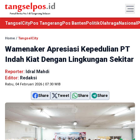
TangselCity
Pos Tangerang
Pos Banten
Politik
Olahraga
Nasional
P
Home
/
TangselCity
Wamenaker Apresiasi Kepedulian PT
Indah Kiat Dengan Lingkungan Sekitar
Reporter:
Idral Mahdi
Editor:
Redaksi
Rabu, 04 Februari 2026 | 07:30 WIB
Share
Tweet
Share
Share