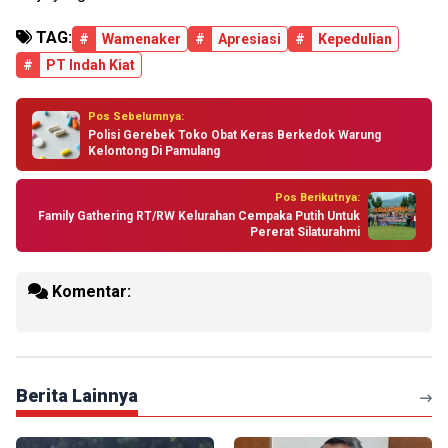
TAG:
#
Wamenaker
#
Apresiasi
#
Kepedulian
#
PT Indah Kiat
Pos Sebelumnya:
Polisi Gerebek Toko Obat Keras Berkedok Warung
Kelontong Di Pamulang
Pos Berikutnya:
Family Gathering RT/RW Kelurahan Cempaka Putih Untuk
Pererat Silaturahmi
Komentar:
Berita Lainnya