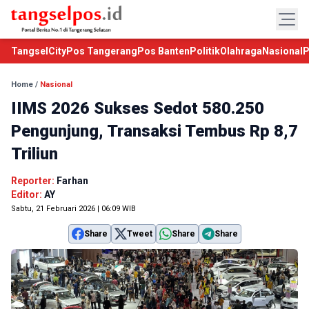
TangselCity
Pos Tangerang
Pos Banten
Politik
Olahraga
Nasional
P
Home
/
Nasional
IIMS 2026 Sukses Sedot 580.250
Pengunjung, Transaksi Tembus Rp 8,7
Triliun
Reporter:
Farhan
Editor:
AY
Sabtu, 21 Februari 2026 | 06:09 WIB
Share
Tweet
Share
Share