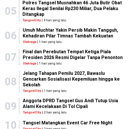
Polres Tangsel Musnahkan 46 Juta Butir Obat
05
Keras Ilegal Senilai Rp230 Miliar, Dua Pelaku
Ditangkap
TangselCity
| 3 hari yang lalu
Umuh Muchtar Yakin Persib Makin Tangguh,
06
Kehadiran Pilar Timnas Tambah Kekuatan
Olahraga
| 1 hari yang lalu
Final dan Perebutan Tempat Ketiga Piala
07
Presiden 2026 Resmi Digelar Tanpa Penonton
Olahraga
| 1 hari yang lalu
Jelang Tahapan Pemilu 2027, Bawaslu
08
Gencarkan Sosialisasi Kepemiluan hingga ke
Sekolah
TangselCity
| 1 hari yang lalu
Anggota DPRD Tangsel Gus Andi Tutup Usia
09
Alami Kecelakaan Di Tol Cipali
TangselCity
| 2 hari yang lalu
10
Tangsel Matangkan Event Car Free Night
TangselCity
| 2 hari yang lalu