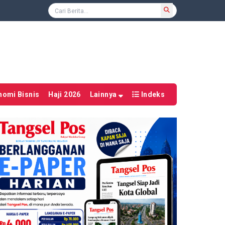
nomi Bisnis
Haji 2026
Lainnya
Indeks