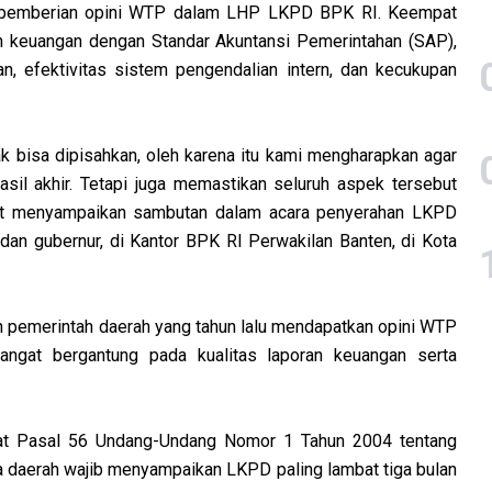
lam pemberian opini WTP dalam LHP LKPD BPK RI. Keempat
ran keuangan dengan Standar Akuntansi Pemerintahan (SAP),
n, efektivitas sistem pengendalian intern, dan kecukupan
ak bisa dipisahkan, oleh karena itu kami mengharapkan agar
asil akhir. Tetapi juga memastikan seluruh aspek tersebut
saat menyampaikan sambutan dalam acara penyerahan LKPD
 dan gubernur, di Kantor BPK RI Perwakilan Banten, di Kota
n pemerintah daerah yang tahun lalu mendapatkan opini WTP
sangat bergantung pada kualitas laporan keuangan serta
at Pasal 56 Undang-Undang Nomor 1 Tahun 2004 tentang
 daerah wajib menyampaikan LKPD paling lambat tiga bulan