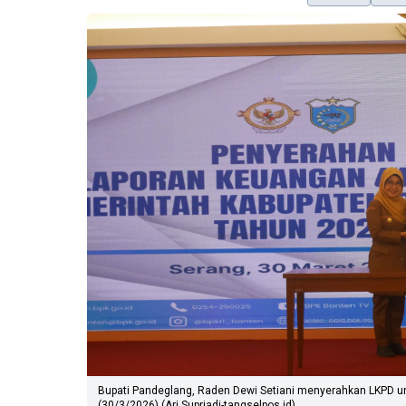
Bupati Pandeglang, Raden Dewi Setiani menyerahkan LKPD un
(30/3/2026).(Ari Supriadi-tangselpos.id)