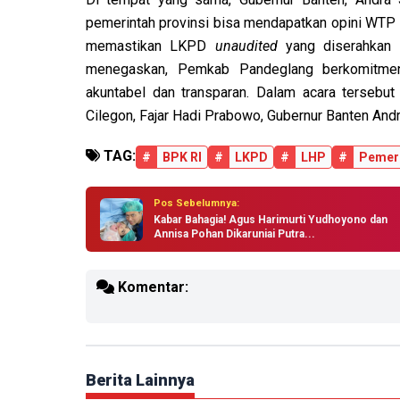
pemerintah provinsi bisa mendapatkan opini WTP 
memastikan LKPD
unaudited
yang diserahkan 
menegaskan, Pemkab Pandeglang berkomitmen 
akuntabel dan transparan. Dalam acara tersebut
Cilegon, Fajar Hadi Prabowo, Gubernur Banten Andr
TAG:
#
BPK RI
#
LKPD
#
LHP
#
Pemeri
Pos Sebelumnya:
Kabar Bahagia! Agus Harimurti Yudhoyono dan
Annisa Pohan Dikaruniai Putra...
Komentar:
Berita Lainnya