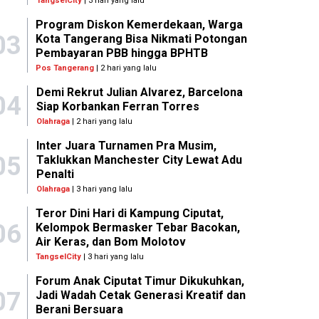
TangselCity
| 3 hari yang lalu
Program Diskon Kemerdekaan, Warga
03
Kota Tangerang Bisa Nikmati Potongan
Pembayaran PBB hingga BPHTB
Pos Tangerang
| 2 hari yang lalu
Demi Rekrut Julian Alvarez, Barcelona
04
Siap Korbankan Ferran Torres
Olahraga
| 2 hari yang lalu
Inter Juara Turnamen Pra Musim,
05
Taklukkan Manchester City Lewat Adu
Penalti
Olahraga
| 3 hari yang lalu
Teror Dini Hari di Kampung Ciputat,
06
Kelompok Bermasker Tebar Bacokan,
Air Keras, dan Bom Molotov
TangselCity
| 3 hari yang lalu
Forum Anak Ciputat Timur Dikukuhkan,
07
Jadi Wadah Cetak Generasi Kreatif dan
Berani Bersuara