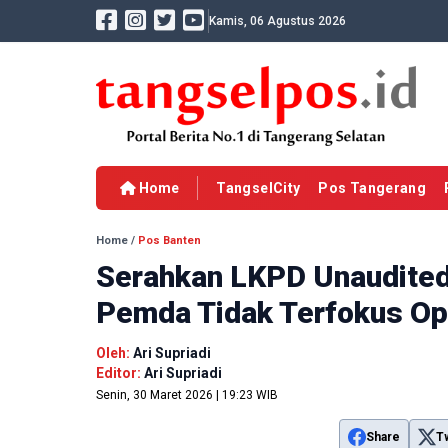
Kamis, 06 Agustus 2026
Home
TangselCity
Pos Tangerang
Home
/
Pos Banten
Serahkan LKPD Unaudited
Pemda Tidak Terfokus Op
Oleh:
Ari Supriadi
Editor:
Ari Supriadi
Senin, 30 Maret 2026 | 19:23 WIB
Share
T