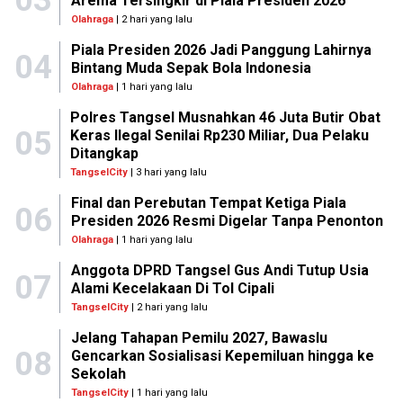
Arema Tersingkir di Piala Presiden 2026
Olahraga
| 2 hari yang lalu
Piala Presiden 2026 Jadi Panggung Lahirnya
04
Bintang Muda Sepak Bola Indonesia
Olahraga
| 1 hari yang lalu
Polres Tangsel Musnahkan 46 Juta Butir Obat
05
Keras Ilegal Senilai Rp230 Miliar, Dua Pelaku
Ditangkap
TangselCity
| 3 hari yang lalu
Final dan Perebutan Tempat Ketiga Piala
06
Presiden 2026 Resmi Digelar Tanpa Penonton
Olahraga
| 1 hari yang lalu
Anggota DPRD Tangsel Gus Andi Tutup Usia
07
Alami Kecelakaan Di Tol Cipali
TangselCity
| 2 hari yang lalu
Jelang Tahapan Pemilu 2027, Bawaslu
08
Gencarkan Sosialisasi Kepemiluan hingga ke
Sekolah
TangselCity
| 1 hari yang lalu