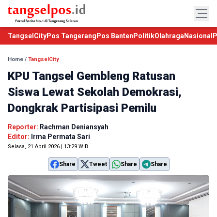
TangselCity
Pos Tangerang
Pos Banten
Politik
Olahraga
Nasional
P
Home
/
TangselCity
KPU Tangsel Gembleng Ratusan
Siswa Lewat Sekolah Demokrasi,
Dongkrak Partisipasi Pemilu
Reporter:
Rachman Deniansyah
Editor:
Irma Permata Sari
Selasa, 21 April 2026 | 13:29 WIB
Share
Tweet
Share
Share