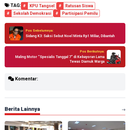
TAG:
#
KPU Tangsel
#
Ratusan Siswa
#
Sekolah Demokrasi
#
Partisipasi Pemilu
Pos Sebelumnya:
Sidang K3: Saksi Sebut Noel Minta Rp1 Miliar, Dibantah
Pos Berikutnya:
Maling Motor “Spesialis Tanggal 7” di Kebayoran Lama
Tewas Diamuk Warga
Komentar:
Berita Lainnya