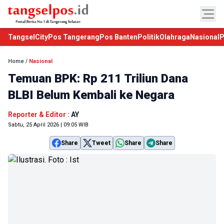
TangselCity
Pos Tangerang
Pos Banten
Politik
Olahraga
Nasional
P
Home
/
Nasional
Temuan BPK: Rp 211 Triliun Dana
BLBI Belum Kembali ke Negara
Reporter & Editor :
AY
Sabtu, 25 April 2026 | 09:05 WIB
Share
Tweet
Share
Share