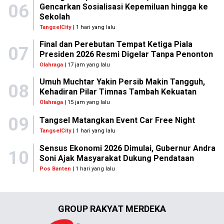
06
Gencarkan Sosialisasi Kepemiluan hingga ke
Sekolah
TangselCity
| 1 hari yang lalu
Final dan Perebutan Tempat Ketiga Piala
07
Presiden 2026 Resmi Digelar Tanpa Penonton
Olahraga
| 17 jam yang lalu
Umuh Muchtar Yakin Persib Makin Tangguh,
08
Kehadiran Pilar Timnas Tambah Kekuatan
Olahraga
| 15 jam yang lalu
09
Tangsel Matangkan Event Car Free Night
TangselCity
| 1 hari yang lalu
Sensus Ekonomi 2026 Dimulai, Gubernur Andra
10
Soni Ajak Masyarakat Dukung Pendataan
Pos Banten
| 1 hari yang lalu
GROUP RAKYAT MERDEKA