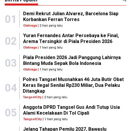
Demi Rekrut Julian Alvarez, Barcelona Siap
01
Korbankan Ferran Torres
Olahraga
| 2 hari yang lalu
Yuran Fernandes Antar Persebaya ke Final,
02
Arema Tersingkir di Piala Presiden 2026
Olahraga
| 1 hari yang lalu
Piala Presiden 2026 Jadi Panggung Lahirnya
03
Bintang Muda Sepak Bola Indonesia
Olahraga
| 1 hari yang lalu
Polres Tangsel Musnahkan 46 Juta Butir Obat
04
Keras Ilegal Senilai Rp230 Miliar, Dua Pelaku
Ditangkap
TangselCity
| 2 hari yang lalu
Anggota DPRD Tangsel Gus Andi Tutup Usia
05
Alami Kecelakaan Di Tol Cipali
TangselCity
| 1 hari yang lalu
Jelang Tahapan Pemilu 2027, Bawaslu