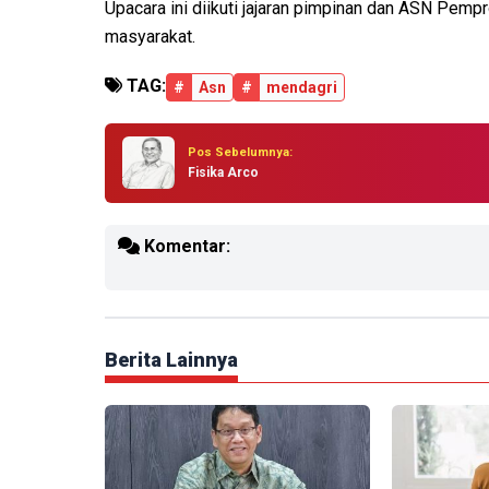
Upacara ini diikuti jajaran pimpinan dan ASN Pem
masyarakat.
TAG:
#
Asn
#
mendagri
Pos Sebelumnya:
Fisika Arco
Komentar:
Berita Lainnya