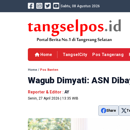
Sabtu, 08 Agustus 2026
Home
TangselCity
Pos Tangerang
Home
/
Pos Banten
Wagub Dimyati: ASN Dibay
Reporter & Editor :
AY
Senin, 27 April 2026 | 13:35 WIB
Share
T