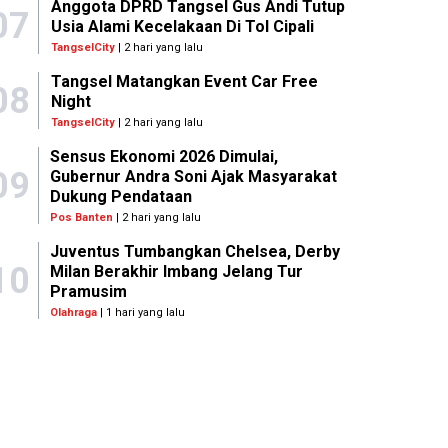
Anggota DPRD Tangsel Gus Andi Tutup
07
Usia Alami Kecelakaan Di Tol Cipali
TangselCity
| 2 hari yang lalu
Tangsel Matangkan Event Car Free
08
Night
TangselCity
| 2 hari yang lalu
Sensus Ekonomi 2026 Dimulai,
09
Gubernur Andra Soni Ajak Masyarakat
Dukung Pendataan
Pos Banten
| 2 hari yang lalu
Juventus Tumbangkan Chelsea, Derby
10
Milan Berakhir Imbang Jelang Tur
Pramusim
Olahraga
| 1 hari yang lalu