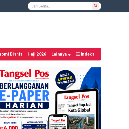
nomi Bisnis
Haji 2026
Lainnya
Indeks