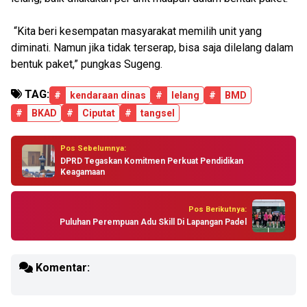
“Kita beri kesempatan masyarakat memilih unit yang
diminati. Namun jika tidak terserap, bisa saja dilelang dalam
bentuk paket,” pungkas Sugeng.
TAG:
#
kendaraan dinas
#
lelang
#
BMD
#
BKAD
#
Ciputat
#
tangsel
Pos Sebelumnya:
DPRD Tegaskan Komitmen Perkuat Pendidikan
Keagamaan
Pos Berikutnya:
Puluhan Perempuan Adu Skill Di Lapangan Padel
Komentar: