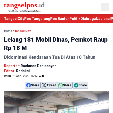
TangselCity
Pos Tangerang
Pos Banten
Politik
Olahraga
Nasional
P
Home
/
TangselCity
Lelang 181 Mobil Dinas, Pemkot Raup
Rp 18 M
Didominasi Kendaraan Tua Di Atas 10 Tahun
Reporter:
Rachman Deniansyah
Editor:
Redaksi
Rabu, 29 April 2026 | 07:50 WIB
Share
Tweet
Share
Share