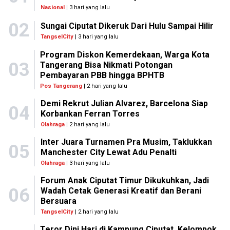
Nasional
| 3 hari yang lalu
02
Sungai Ciputat Dikeruk Dari Hulu Sampai Hilir
TangselCity
| 3 hari yang lalu
Program Diskon Kemerdekaan, Warga Kota
03
Tangerang Bisa Nikmati Potongan
Pembayaran PBB hingga BPHTB
Pos Tangerang
| 2 hari yang lalu
Demi Rekrut Julian Alvarez, Barcelona Siap
04
Korbankan Ferran Torres
Olahraga
| 2 hari yang lalu
Inter Juara Turnamen Pra Musim, Taklukkan
05
Manchester City Lewat Adu Penalti
Olahraga
| 3 hari yang lalu
Forum Anak Ciputat Timur Dikukuhkan, Jadi
06
Wadah Cetak Generasi Kreatif dan Berani
Bersuara
TangselCity
| 2 hari yang lalu
Teror Dini Hari di Kampung Ciputat, Kelompok