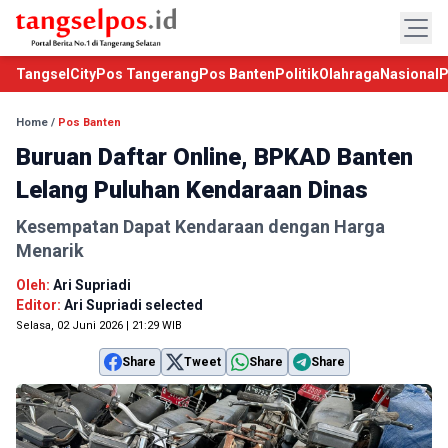
TangselCity
Pos Tangerang
Pos Banten
Politik
Olahraga
Nasional
P
Home
/
Pos Banten
Buruan Daftar Online, BPKAD Banten
Lelang Puluhan Kendaraan Dinas
Kesempatan Dapat Kendaraan dengan Harga
Menarik
Oleh:
Ari Supriadi
Editor:
Ari Supriadi selected
Selasa, 02 Juni 2026 | 21:29 WIB
Share
Tweet
Share
Share