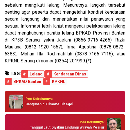
sebelum mengikuti lelang. Menurutnya, langkah tersebut
penting agar peserta dapat mengetahui kondisi kendaraan
secara langsung dan menentukan nilai penawaran yang
sesuai. Informasi lebih lanjut mengenai pelaksanaan lelang
dapat menghubungi panitia lelang BPKAD Provinsi Banten
di KP3B Serang, yakni Jaelani (0856-9716-4265), Rizki
Maulana (0812-1920-1567), Irma Agustina (0878-0872-
6383), Mohan Illa Rochmatillah (0878-7166-7116), atau
KPKNL Serang di nomor (0254) 201999.
(*)
TAG:
#
Lelang
#
Kendaraan Dinas
#
BPKAD Banten
#
KPKNL
Pos Sebelumnya:
Bangunan di Cimone Disegel
Pos Berikutnya:
Tanggul Laut Diyakini Lindungi Wilayah Pesisir