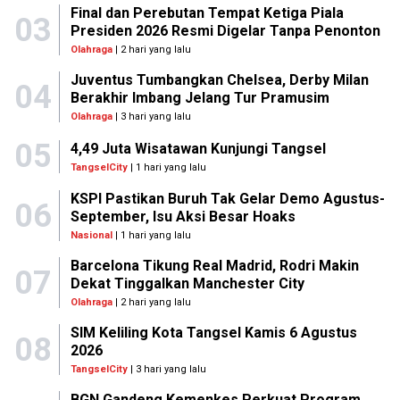
Final dan Perebutan Tempat Ketiga Piala
03
Presiden 2026 Resmi Digelar Tanpa Penonton
Olahraga
| 2 hari yang lalu
Juventus Tumbangkan Chelsea, Derby Milan
04
Berakhir Imbang Jelang Tur Pramusim
Olahraga
| 3 hari yang lalu
05
4,49 Juta Wisatawan Kunjungi Tangsel
TangselCity
| 1 hari yang lalu
KSPI Pastikan Buruh Tak Gelar Demo Agustus-
06
September, Isu Aksi Besar Hoaks
Nasional
| 1 hari yang lalu
Barcelona Tikung Real Madrid, Rodri Makin
07
Dekat Tinggalkan Manchester City
Olahraga
| 2 hari yang lalu
SIM Keliling Kota Tangsel Kamis 6 Agustus
08
2026
TangselCity
| 3 hari yang lalu
BGN Gandeng Kemenkes Perkuat Program