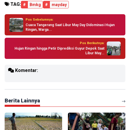
TAG:
#
Bmkg
#
mayday
Pos Sebelumnya:
Cuaca Tangerang Saat Libur May Day Didominasi Hujan
Ringan, Warga...
Pos Berikutnya:
Hujan Ringan hingga Petir Diprediksi Guyur Depok Saat
Libur May...
Komentar:
Berita Lainnya