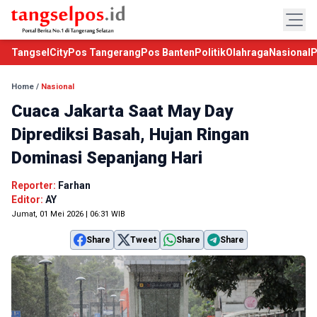
TangselCity
Pos Tangerang
Pos Banten
Politik
Olahraga
Nasional
P
Home
/
Nasional
Cuaca Jakarta Saat May Day
Diprediksi Basah, Hujan Ringan
Dominasi Sepanjang Hari
Reporter:
Farhan
Editor:
AY
Jumat, 01 Mei 2026 | 06:31 WIB
Share
Tweet
Share
Share