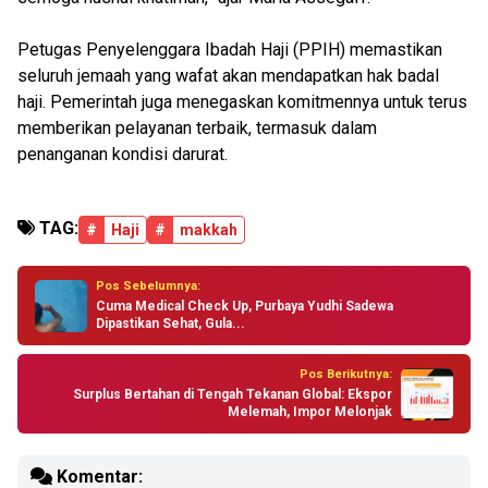
Petugas Penyelenggara Ibadah Haji (PPIH) memastikan
seluruh jemaah yang wafat akan mendapatkan hak badal
haji. Pemerintah juga menegaskan komitmennya untuk terus
memberikan pelayanan terbaik, termasuk dalam
penanganan kondisi darurat.
TAG:
#
Haji
#
makkah
Pos Sebelumnya:
Cuma Medical Check Up, Purbaya Yudhi Sadewa
Dipastikan Sehat, Gula...
Pos Berikutnya:
Surplus Bertahan di Tengah Tekanan Global: Ekspor
Melemah, Impor Melonjak
Komentar: