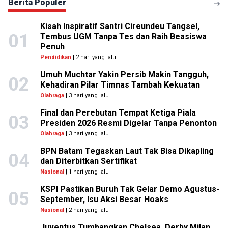
Berita Populer
Kisah Inspiratif Santri Cireundeu Tangsel,
01
Tembus UGM Tanpa Tes dan Raih Beasiswa
Penuh
Pendidikan
| 2 hari yang lalu
Umuh Muchtar Yakin Persib Makin Tangguh,
02
Kehadiran Pilar Timnas Tambah Kekuatan
Olahraga
| 3 hari yang lalu
Final dan Perebutan Tempat Ketiga Piala
03
Presiden 2026 Resmi Digelar Tanpa Penonton
Olahraga
| 3 hari yang lalu
BPN Batam Tegaskan Laut Tak Bisa Dikapling
04
dan Diterbitkan Sertifikat
Nasional
| 1 hari yang lalu
KSPI Pastikan Buruh Tak Gelar Demo Agustus-
05
September, Isu Aksi Besar Hoaks
Nasional
| 2 hari yang lalu
Juventus Tumbangkan Chelsea, Derby Milan