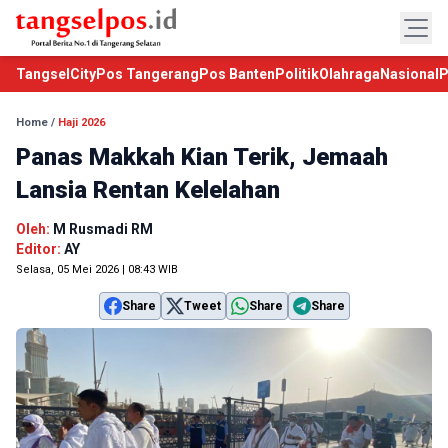
TangselCity
Pos Tangerang
Pos Banten
Politik
Olahraga
Nasional
P
Home
/
Haji 2026
Panas Makkah Kian Terik, Jemaah
Lansia Rentan Kelelahan
Oleh:
M Rusmadi RM
Editor:
AY
Selasa, 05 Mei 2026 | 08:43 WIB
Share
Tweet
Share
Share