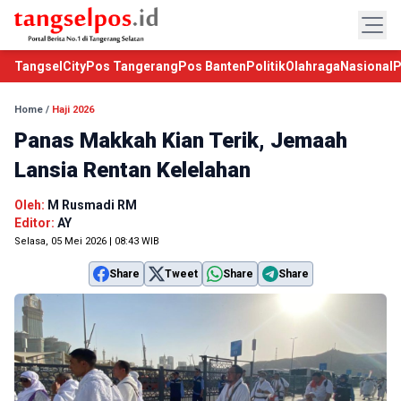
TangselCity
Pos Tangerang
Pos Banten
Politik
Olahraga
Nasional
P
Home
/
Haji 2026
Panas Makkah Kian Terik, Jemaah
Lansia Rentan Kelelahan
Oleh:
M Rusmadi RM
Editor:
AY
Selasa, 05 Mei 2026 | 08:43 WIB
Share
Tweet
Share
Share