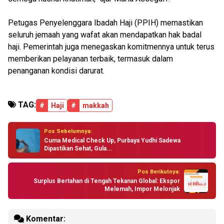
Petugas Penyelenggara Ibadah Haji (PPIH) memastikan
seluruh jemaah yang wafat akan mendapatkan hak badal
haji. Pemerintah juga menegaskan komitmennya untuk terus
memberikan pelayanan terbaik, termasuk dalam
penanganan kondisi darurat.
TAG:
#
Haji
#
makkah
Pos Sebelumnya:
Cuma Medical Check Up, Purbaya Yudhi Sadewa
Dipastikan Sehat, Gula...
Pos Berikutnya:
Surplus Bertahan di Tengah Tekanan Global: Ekspor
Melemah, Impor Melonjak
Komentar: