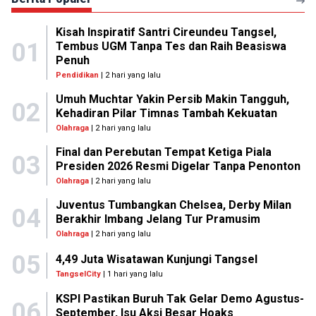
Kisah Inspiratif Santri Cireundeu Tangsel,
01
Tembus UGM Tanpa Tes dan Raih Beasiswa
Penuh
Pendidikan
| 2 hari yang lalu
Umuh Muchtar Yakin Persib Makin Tangguh,
02
Kehadiran Pilar Timnas Tambah Kekuatan
Olahraga
| 2 hari yang lalu
Final dan Perebutan Tempat Ketiga Piala
03
Presiden 2026 Resmi Digelar Tanpa Penonton
Olahraga
| 2 hari yang lalu
Juventus Tumbangkan Chelsea, Derby Milan
04
Berakhir Imbang Jelang Tur Pramusim
Olahraga
| 2 hari yang lalu
05
4,49 Juta Wisatawan Kunjungi Tangsel
TangselCity
| 1 hari yang lalu
KSPI Pastikan Buruh Tak Gelar Demo Agustus-
06
September, Isu Aksi Besar Hoaks