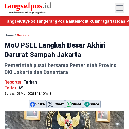
TangselCity
Pos Tangerang
Pos Banten
Politik
Olahraga
Nasional
P
Home
/
Nasional
MoU PSEL Langkah Besar Akhiri
Darurat Sampah Jakarta
Pemerintah pusat bersama Pemerintah Provinsi
DKI Jakarta dan Danantara
Reporter:
Farhan
Editor:
AY
Selasa, 05 Mei 2026 | 11:10 WIB
Share
Tweet
Share
Share