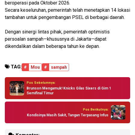
beroperasi pada Oktober 2026.
Secara keseluruhan, pemerintah telah menetapkan 14 lokasi
tambahan untuk pengembangan PSEL di berbagai daerah.
Dengan sinergi lintas pihak, pemerintah optimistis
persoalan sampah—khususnya di Jakarta—dapat
dikendalikan dalam beberapa tahun ke depan.
TAG:
#
Mou
#
sampah
Pos Sebelumnya:
Brunson Mengamuk! Knicks Gilas Sixers di Gim 1
Semifinal Timur
Pos Berikutnya:
Kondisinya Masih Sakit, Tangan Terpasang Infus