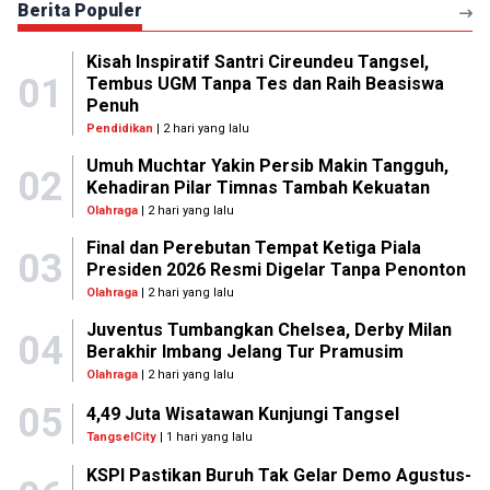
Berita Populer
Kisah Inspiratif Santri Cireundeu Tangsel,
01
Tembus UGM Tanpa Tes dan Raih Beasiswa
Penuh
Pendidikan
| 2 hari yang lalu
Umuh Muchtar Yakin Persib Makin Tangguh,
02
Kehadiran Pilar Timnas Tambah Kekuatan
Olahraga
| 2 hari yang lalu
Final dan Perebutan Tempat Ketiga Piala
03
Presiden 2026 Resmi Digelar Tanpa Penonton
Olahraga
| 2 hari yang lalu
Juventus Tumbangkan Chelsea, Derby Milan
04
Berakhir Imbang Jelang Tur Pramusim
Olahraga
| 2 hari yang lalu
05
4,49 Juta Wisatawan Kunjungi Tangsel
TangselCity
| 1 hari yang lalu
KSPI Pastikan Buruh Tak Gelar Demo Agustus-