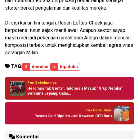
dan Youssouf Fofana berpeluang besar tampil sebagai
starter berkat pengalaman dan kualitas mereka.
Di sisi kanan lini tengah, Ruben Loftus-Cheek juga
berpotensi turun sejak menit awal. Adapun sektor sayap
masih menjadi pekerjaan rumah bagi Allegri dalam mencari
komposisi terbaik untuk menghidupkan kembali agresivitas
serangan Milan.
TAG:
#
Acmilan
#
ligaitalia
Pos Sebelumnya:
Herdman Tak Gentar, Indonesia Masuk “Grup Neraka”
Bersama Jepang, Qatar,...
Pos Berikutnya:
Rasuna Said Dipoles Jadi Kawasan CFD Baru
Komentar: