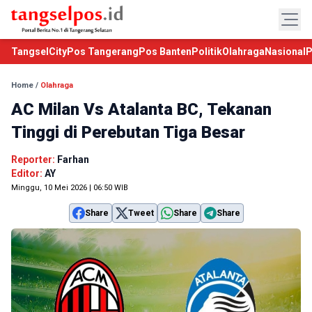
TangselCity
Pos Tangerang
Pos Banten
Politik
Olahraga
Nasional
P
Home
/
Olahraga
AC Milan Vs Atalanta BC, Tekanan
Tinggi di Perebutan Tiga Besar
Reporter:
Farhan
Editor:
AY
Minggu, 10 Mei 2026 | 06:50 WIB
Share
Tweet
Share
Share