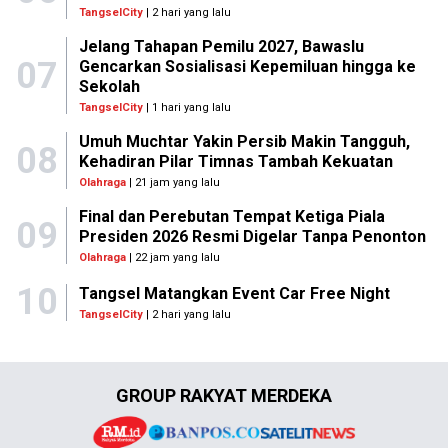
TangselCity
| 2 hari yang lalu
Jelang Tahapan Pemilu 2027, Bawaslu
07
Gencarkan Sosialisasi Kepemiluan hingga ke
Sekolah
TangselCity
| 1 hari yang lalu
Umuh Muchtar Yakin Persib Makin Tangguh,
08
Kehadiran Pilar Timnas Tambah Kekuatan
Olahraga
| 21 jam yang lalu
Final dan Perebutan Tempat Ketiga Piala
09
Presiden 2026 Resmi Digelar Tanpa Penonton
Olahraga
| 22 jam yang lalu
10
Tangsel Matangkan Event Car Free Night
TangselCity
| 2 hari yang lalu
GROUP RAKYAT MERDEKA