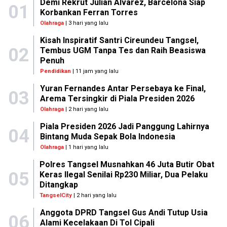
Demi Rekrut Julian Alvarez, Barcelona Siap
01
Korbankan Ferran Torres
Olahraga
| 3 hari yang lalu
Kisah Inspiratif Santri Cireundeu Tangsel,
02
Tembus UGM Tanpa Tes dan Raih Beasiswa
Penuh
Pendidikan
| 11 jam yang lalu
Yuran Fernandes Antar Persebaya ke Final,
03
Arema Tersingkir di Piala Presiden 2026
Olahraga
| 2 hari yang lalu
Piala Presiden 2026 Jadi Panggung Lahirnya
04
Bintang Muda Sepak Bola Indonesia
Olahraga
| 1 hari yang lalu
Polres Tangsel Musnahkan 46 Juta Butir Obat
05
Keras Ilegal Senilai Rp230 Miliar, Dua Pelaku
Ditangkap
TangselCity
| 2 hari yang lalu
Anggota DPRD Tangsel Gus Andi Tutup Usia
06
Alami Kecelakaan Di Tol Cipali