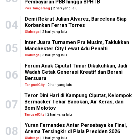
Pembayaran PBB hingga BPHTB
Pos Tangerang
| 2 hari yang lalu
Demi Rekrut Julian Alvarez, Barcelona Siap
04
Korbankan Ferran Torres
Olahraga
| 2 hari yang lalu
Inter Juara Turnamen Pra Musim, Taklukkan
05
Manchester City Lewat Adu Penalti
Olahraga
| 3 hari yang lalu
Forum Anak Ciputat Timur Dikukuhkan, Jadi
06
Wadah Cetak Generasi Kreatif dan Berani
Bersuara
TangselCity
| 2 hari yang lalu
Teror Dini Hari di Kampung Ciputat, Kelompok
07
Bermasker Tebar Bacokan, Air Keras, dan
Bom Molotov
TangselCity
| 2 hari yang lalu
Yuran Fernandes Antar Persebaya ke Final,
08
Arema Tersingkir di Piala Presiden 2026
Olahraga
| 1 hari yang lalu