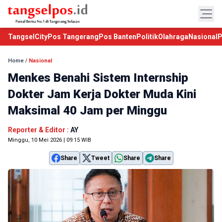
TangselCity
Pos Tangerang
Pos Banten
Politik
Olahraga
Nasional
P
Home
/
Nasional
Menkes Benahi Sistem Internship
Dokter Jam Kerja Dokter Muda Kini
Maksimal 40 Jam per Minggu
Reporter & Editor :
AY
Minggu, 10 Mei 2026 | 09:15 WIB
Share
Tweet
Share
Share