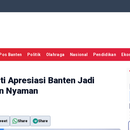
Pos Banten
Politik
Olahraga
Nasional
Pendidikan
Eko
i Apresiasi Banten Jadi
an Nyaman
weet
Share
Share