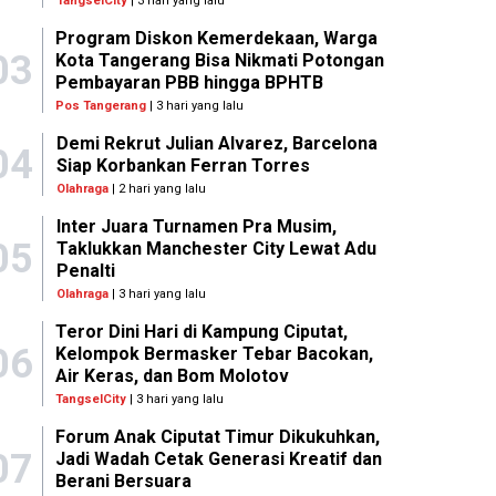
TangselCity
| 3 hari yang lalu
Program Diskon Kemerdekaan, Warga
03
Kota Tangerang Bisa Nikmati Potongan
Pembayaran PBB hingga BPHTB
Pos Tangerang
| 3 hari yang lalu
Demi Rekrut Julian Alvarez, Barcelona
04
Siap Korbankan Ferran Torres
Olahraga
| 2 hari yang lalu
Inter Juara Turnamen Pra Musim,
05
Taklukkan Manchester City Lewat Adu
Penalti
Olahraga
| 3 hari yang lalu
Teror Dini Hari di Kampung Ciputat,
06
Kelompok Bermasker Tebar Bacokan,
Air Keras, dan Bom Molotov
TangselCity
| 3 hari yang lalu
Forum Anak Ciputat Timur Dikukuhkan,
07
Jadi Wadah Cetak Generasi Kreatif dan
Berani Bersuara