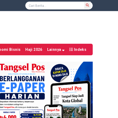
nomi Bisnis
Haji 2026
Lainnya
Indeks