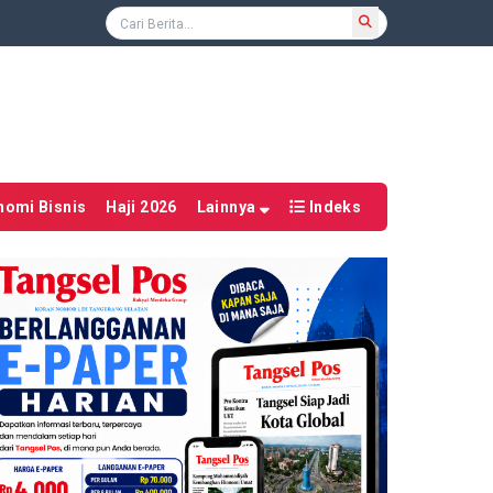
nomi Bisnis
Haji 2026
Lainnya
Indeks