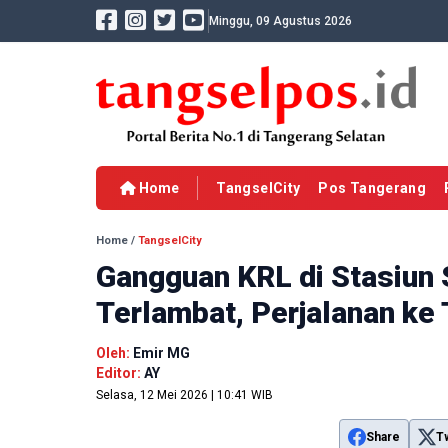
Minggu, 09 Agustus 2026
Home
TangselCity
Pos Tangerang
Home
/
TangselCity
Gangguan KRL di Stasiun
Terlambat, Perjalanan ke
Oleh:
Emir MG
Editor:
AY
Selasa, 12 Mei 2026 | 10:41 WIB
Share
T