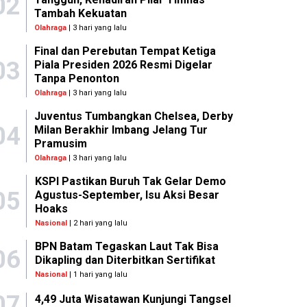
02
Tambah Kekuatan
Olahraga
| 3 hari yang lalu
Final dan Perebutan Tempat Ketiga
03
Piala Presiden 2026 Resmi Digelar
Tanpa Penonton
Olahraga
| 3 hari yang lalu
Juventus Tumbangkan Chelsea, Derby
04
Milan Berakhir Imbang Jelang Tur
Pramusim
Olahraga
| 3 hari yang lalu
KSPI Pastikan Buruh Tak Gelar Demo
05
Agustus-September, Isu Aksi Besar
Hoaks
Nasional
| 2 hari yang lalu
BPN Batam Tegaskan Laut Tak Bisa
06
Dikapling dan Diterbitkan Sertifikat
Nasional
| 1 hari yang lalu
07
4,49 Juta Wisatawan Kunjungi Tangsel