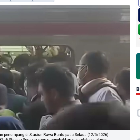
B
an penumpang di Stasiun Rawa Buntu pada Selasa (12/5/2026).
RL di Stasiun Serpong yang menyebabkan sejumlah perjalanan