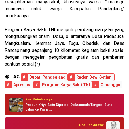
kesejahteraan masyarakat, khususnya warga Cimanggu
umumnya untuk warga Kabupaten Pandeglang,”
pungkasnya.
Program Karya Bakti TNI meliputi pembangunan jalan yang
menghubungkan enam Desa, di antaranya Desa Padasuka,
Mangkualam, Keramat Jaya, Tugu, Cibadak, dan Desa
Rancapinang sepanjang 18 kilometer, kegiatan bakti sosial
dengan menggelar pengobatan gratis dan pemberian
bantuan sosial.
(*)
TAG:
#
Bupati Pandeglang
#
Raden Dewi Setiani
#
Apresiasi
#
Program Karya Bakti TNI
#
Cimanggu
Pos Sebelumnya:
Produk Kriya Setu Dipoles, Dekranasda Tangsel Buka
Jalan ke Pasar...
Pos Berikutnya: