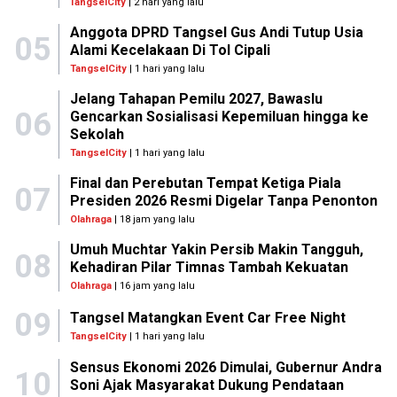
TangselCity
| 2 hari yang lalu
Anggota DPRD Tangsel Gus Andi Tutup Usia
05
Alami Kecelakaan Di Tol Cipali
TangselCity
| 1 hari yang lalu
Jelang Tahapan Pemilu 2027, Bawaslu
06
Gencarkan Sosialisasi Kepemiluan hingga ke
Sekolah
TangselCity
| 1 hari yang lalu
Final dan Perebutan Tempat Ketiga Piala
07
Presiden 2026 Resmi Digelar Tanpa Penonton
Olahraga
| 18 jam yang lalu
Umuh Muchtar Yakin Persib Makin Tangguh,
08
Kehadiran Pilar Timnas Tambah Kekuatan
Olahraga
| 16 jam yang lalu
09
Tangsel Matangkan Event Car Free Night
TangselCity
| 1 hari yang lalu
Sensus Ekonomi 2026 Dimulai, Gubernur Andra
10
Soni Ajak Masyarakat Dukung Pendataan