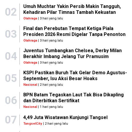
Umuh Muchtar Yakin Persib Makin Tangguh,
02
Kehadiran Pilar Timnas Tambah Kekuatan
Olahraga
| 3 hari yang lalu
Final dan Perebutan Tempat Ketiga Piala
03
Presiden 2026 Resmi Digelar Tanpa Penonton
Olahraga
| 3 hari yang lalu
Juventus Tumbangkan Chelsea, Derby Milan
04
Berakhir Imbang Jelang Tur Pramusim
Olahraga
| 3 hari yang lalu
KSPI Pastikan Buruh Tak Gelar Demo Agustus-
05
September, Isu Aksi Besar Hoaks
Nasional
| 2 hari yang lalu
BPN Batam Tegaskan Laut Tak Bisa Dikapling
06
dan Diterbitkan Sertifikat
Nasional
| 1 hari yang lalu
07
4,49 Juta Wisatawan Kunjungi Tangsel
TangselCity
| 2 hari yang lalu