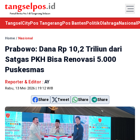
TangselCity
Pos Tangerang
Pos Banten
Politik
Olahraga
Nasional
P
Home
/
Nasional
Prabowo: Dana Rp 10,2 Triliun dari
Satgas PKH Bisa Renovasi 5.000
Puskesmas
Reporter & Editor :
AY
Rabu, 13 Mei 2026 | 19:12 WIB
Share
Tweet
Share
Share