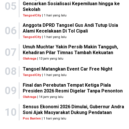
05
Gencarkan Sosialisasi Kepemiluan hingga ke
Sekolah
TangselCity
| 1 hari yang lalu
Anggota DPRD Tangsel Gus Andi Tutup Usia
06
Alami Kecelakaan Di Tol Cipali
TangselCity
| 1 hari yang lalu
Umuh Muchtar Yakin Persib Makin Tangguh,
07
Kehadiran Pilar Timnas Tambah Kekuatan
Olahraga
| 13 jam yang lalu
08
Tangsel Matangkan Event Car Free Night
TangselCity
| 1 hari yang lalu
Final dan Perebutan Tempat Ketiga Piala
09
Presiden 2026 Resmi Digelar Tanpa Penonton
Olahraga
| 14 jam yang lalu
Sensus Ekonomi 2026 Dimulai, Gubernur Andra
10
Soni Ajak Masyarakat Dukung Pendataan
Pos Banten
| 1 hari yang lalu