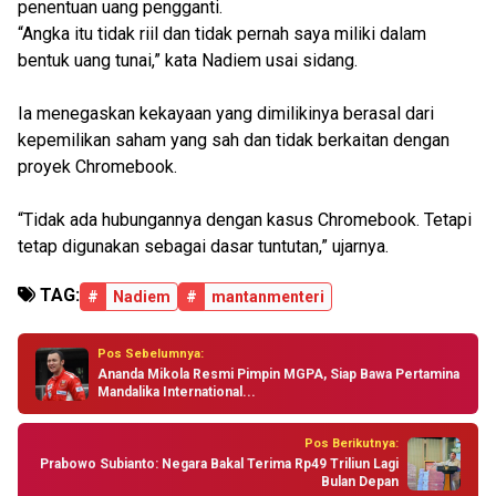
penentuan uang pengganti.
“Angka itu tidak riil dan tidak pernah saya miliki dalam
bentuk uang tunai,” kata Nadiem usai sidang.
Ia menegaskan kekayaan yang dimilikinya berasal dari
kepemilikan saham yang sah dan tidak berkaitan dengan
proyek Chromebook.
“Tidak ada hubungannya dengan kasus Chromebook. Tetapi
tetap digunakan sebagai dasar tuntutan,” ujarnya.
TAG:
#
Nadiem
#
mantanmenteri
Pos Sebelumnya:
Ananda Mikola Resmi Pimpin MGPA, Siap Bawa Pertamina
Mandalika International...
Pos Berikutnya:
Prabowo Subianto: Negara Bakal Terima Rp49 Triliun Lagi
Bulan Depan