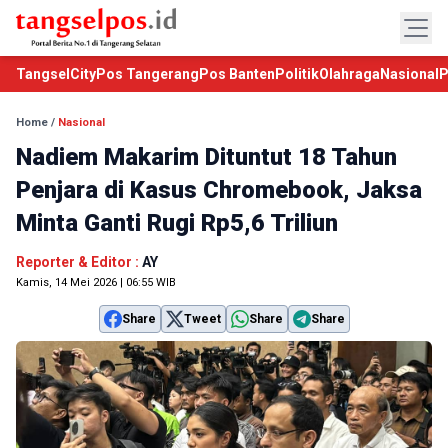
TangselCity
Pos Tangerang
Pos Banten
Politik
Olahraga
Nasional
P
Home
/
Nasional
Nadiem Makarim Dituntut 18 Tahun
Penjara di Kasus Chromebook, Jaksa
Minta Ganti Rugi Rp5,6 Triliun
Reporter & Editor :
AY
Kamis, 14 Mei 2026 | 06:55 WIB
Share
Tweet
Share
Share