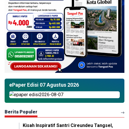
ePaper Edisi 07 Agustus 2026
Berita Populer
Kisah Inspiratif Santri Cireundeu Tangsel,