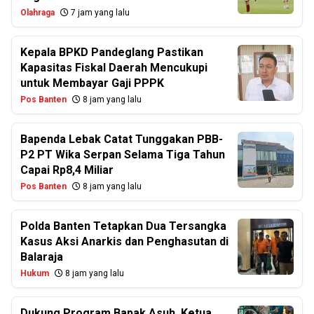
Olahraga
7 jam yang lalu
Kepala BPKD Pandeglang Pastikan
Kapasitas Fiskal Daerah Mencukupi
untuk Membayar Gaji PPPK
Pos Banten
8 jam yang lalu
Bapenda Lebak Catat Tunggakan PBB-
P2 PT Wika Serpan Selama Tiga Tahun
Capai Rp8,4 Miliar
Pos Banten
8 jam yang lalu
Polda Banten Tetapkan Dua Tersangka
Kasus Aksi Anarkis dan Penghasutan di
Balaraja
Hukum
8 jam yang lalu
Dukung Program Bapak Asuh, Ketua