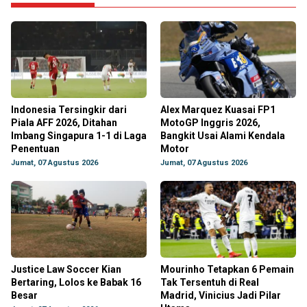
Indonesia Tersingkir dari
Alex Marquez Kuasai FP1
Piala AFF 2026, Ditahan
MotoGP Inggris 2026,
Imbang Singapura 1-1 di Laga
Bangkit Usai Alami Kendala
Penentuan
Motor
Jumat, 07 Agustus 2026
Jumat, 07 Agustus 2026
Justice Law Soccer Kian
Mourinho Tetapkan 6 Pemain
Bertaring, Lolos ke Babak 16
Tak Tersentuh di Real
Besar
Madrid, Vinicius Jadi Pilar