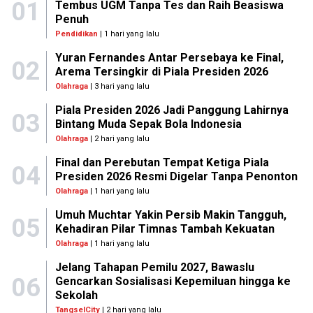
01
Tembus UGM Tanpa Tes dan Raih Beasiswa
Penuh
Pendidikan
| 1 hari yang lalu
Yuran Fernandes Antar Persebaya ke Final,
02
Arema Tersingkir di Piala Presiden 2026
Olahraga
| 3 hari yang lalu
Piala Presiden 2026 Jadi Panggung Lahirnya
03
Bintang Muda Sepak Bola Indonesia
Olahraga
| 2 hari yang lalu
Final dan Perebutan Tempat Ketiga Piala
04
Presiden 2026 Resmi Digelar Tanpa Penonton
Olahraga
| 1 hari yang lalu
Umuh Muchtar Yakin Persib Makin Tangguh,
05
Kehadiran Pilar Timnas Tambah Kekuatan
Olahraga
| 1 hari yang lalu
Jelang Tahapan Pemilu 2027, Bawaslu
06
Gencarkan Sosialisasi Kepemiluan hingga ke
Sekolah
TangselCity
| 2 hari yang lalu