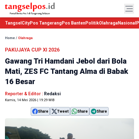
TangselCity
Pos Tangerang
Pos Banten
Politik
Olahraga
Nasional
P
Home
/
Olahraga
PAKUJAYA CUP XI 2026
Gawang Tri Hamdani Jebol dari Bola
Mati, ZES FC Tantang Alma di Babak
16 Besar
Reporter & Editor :
Redaksi
Kamis, 14 Mei 2026 | 19:29 WIB
Share
Tweet
Share
Share