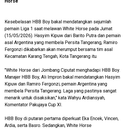
Horse
Kesebelasan HBB Boy bakal mendatangkan sejumlah
pemain Liga 1 saat melawan White Horse pada Jumat
(15/05/2026). Hasyim Kipuw dari Barito Putra dan pemain
asal Argentina yang membela Persita Tangerang, Ramiro
Fergonzi dikabarkan akan merumput bersama tim asal
Kecamatan Karang Tengah, Kota Tangerang itu.
"White Horse dari Jombang Ciputat menghadapi HBB Boy.
Manajer HBB Boy, Ali Impron bakal mendatangkan Hasyim
Kipuw dan Ramiro Fergonzi, pemain Argentina yang
membela Persita Tangerang. Laga yang pastinya sangat
menarik untuk disaksikan," kata Wahyu Ardiansyah,
Komentator Pakujaya Cup XI.
HBB Boy di putaran pertama diperkuat Eka Encek, Vincen,
Ardia, serta Basro. Sedangkan, White Horse