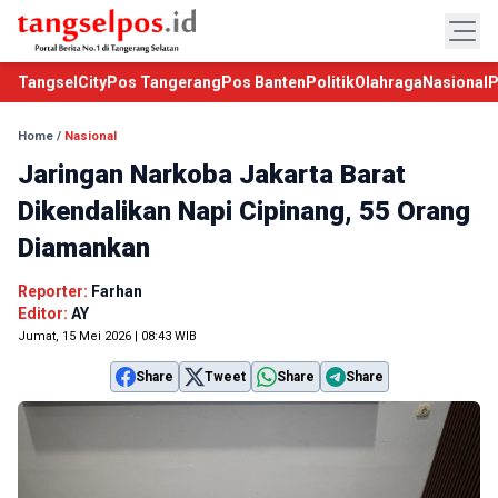
TangselCity
Pos Tangerang
Pos Banten
Politik
Olahraga
Nasional
P
Home
/
Nasional
Jaringan Narkoba Jakarta Barat
Dikendalikan Napi Cipinang, 55 Orang
Diamankan
Reporter:
Farhan
Editor:
AY
Jumat, 15 Mei 2026 | 08:43 WIB
Share
Tweet
Share
Share