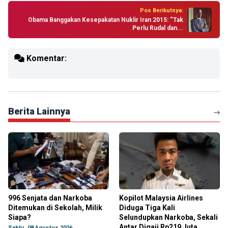
Pos Berikutnya:
Obama Banggakan Kesepakatan Nuklir Iran 2015: “Tak
Perlu Rudal dan...
Komentar:
Berita Lainnya
996 Senjata dan Narkoba
Kopilot Malaysia Airlines
Ditemukan di Sekolah, Milik
Diduga Tiga Kali
Siapa?
Selundupkan Narkoba, Sekali
Antar Digaji Rp219 Juta
Sabtu, 08 Agustus 2026