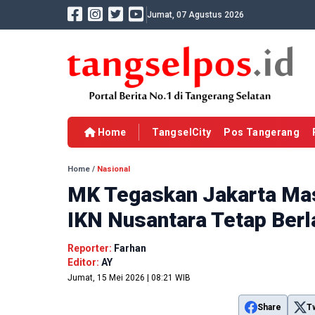
Jumat, 07 Agustus 2026
Home
TangselCity
Pos Tangerang
Home
/
Nasional
MK Tegaskan Jakarta Mas
IKN Nusantara Tetap Berl
Reporter:
Farhan
Editor:
AY
Jumat, 15 Mei 2026 | 08:21 WIB
Share
T