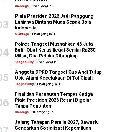
Olahraga
| 2 hari yang lalu
Piala Presiden 2026 Jadi Panggung
03
Lahirnya Bintang Muda Sepak Bola
Indonesia
Olahraga
| 1 hari yang lalu
Polres Tangsel Musnahkan 46 Juta
04
Butir Obat Keras Ilegal Senilai Rp230
Miliar, Dua Pelaku Ditangkap
TangselCity
| 2 hari yang lalu
Anggota DPRD Tangsel Gus Andi Tutup
05
Usia Alami Kecelakaan Di Tol Cipali
TangselCity
| 1 hari yang lalu
Final dan Perebutan Tempat Ketiga
06
Piala Presiden 2026 Resmi Digelar
Tanpa Penonton
Olahraga
| 20 jam yang lalu
Jelang Tahapan Pemilu 2027, Bawaslu
07
Gencarkan Sosialisasi Kepemiluan