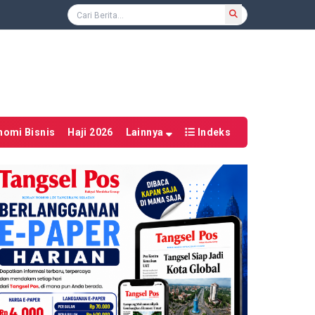
nomi Bisnis
Haji 2026
Lainnya
Indeks