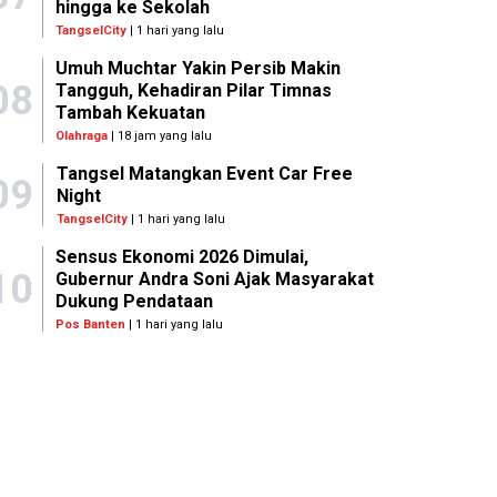
hingga ke Sekolah
TangselCity
| 1 hari yang lalu
Umuh Muchtar Yakin Persib Makin
08
Tangguh, Kehadiran Pilar Timnas
Tambah Kekuatan
Olahraga
| 18 jam yang lalu
Tangsel Matangkan Event Car Free
09
Night
TangselCity
| 1 hari yang lalu
Sensus Ekonomi 2026 Dimulai,
10
Gubernur Andra Soni Ajak Masyarakat
Dukung Pendataan
Pos Banten
| 1 hari yang lalu