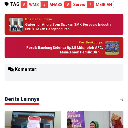
TAG:
#
WMS
#
AHASS
#
Servis
#
MEIRIAH
Pos Sebelumnya:
Gubernur Andra Soni Siapkan SMK Berbasis Industri
untuk Tekan Pengangguran...
Pos Berikutnya:
Persib Bandung Didenda Rp3,5 Miliar oleh AFC,
Manajemen Persib: Ulah...
Komentar:
Berita Lainnya