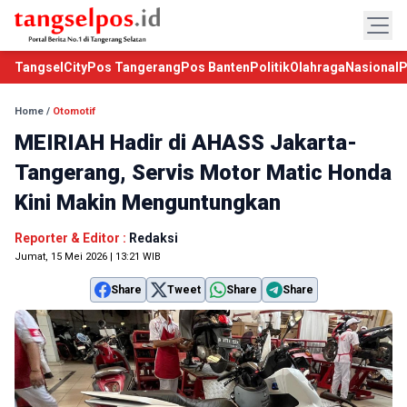
TangselCity
Pos Tangerang
Pos Banten
Politik
Olahraga
Nasional
P
Home
/
Otomotif
MEIRIAH Hadir di AHASS Jakarta-
Tangerang, Servis Motor Matic Honda
Kini Makin Menguntungkan
Reporter & Editor :
Redaksi
Jumat, 15 Mei 2026 | 13:21 WIB
Share
Tweet
Share
Share