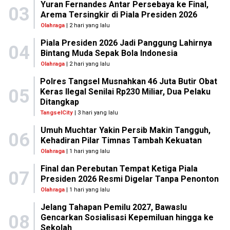
Yuran Fernandes Antar Persebaya ke Final,
03
Arema Tersingkir di Piala Presiden 2026
Olahraga
| 2 hari yang lalu
Piala Presiden 2026 Jadi Panggung Lahirnya
04
Bintang Muda Sepak Bola Indonesia
Olahraga
| 2 hari yang lalu
Polres Tangsel Musnahkan 46 Juta Butir Obat
05
Keras Ilegal Senilai Rp230 Miliar, Dua Pelaku
Ditangkap
TangselCity
| 3 hari yang lalu
Umuh Muchtar Yakin Persib Makin Tangguh,
06
Kehadiran Pilar Timnas Tambah Kekuatan
Olahraga
| 1 hari yang lalu
Final dan Perebutan Tempat Ketiga Piala
07
Presiden 2026 Resmi Digelar Tanpa Penonton
Olahraga
| 1 hari yang lalu
Jelang Tahapan Pemilu 2027, Bawaslu
08
Gencarkan Sosialisasi Kepemiluan hingga ke
Sekolah