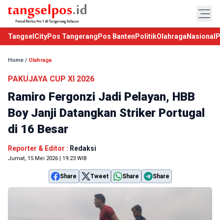
TangselCity
Pos Tangerang
Pos Banten
Politik
Olahraga
Nasional
P
Home
/
Olahraga
PAKUJAYA CUP XI 2026
Ramiro Fergonzi Jadi Pelayan, HBB
Boy Janji Datangkan Striker Portugal
di 16 Besar
Reporter & Editor :
Redaksi
Jumat, 15 Mei 2026 | 19:23 WIB
Share
Tweet
Share
Share