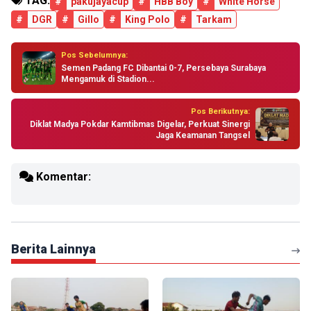
TAG:
#
pakujayacup
#
HBB Boy
#
White Horse
#
DGR
#
Gillo
#
King Polo
#
Tarkam
Pos Sebelumnya:
Semen Padang FC Dibantai 0-7, Persebaya Surabaya
Mengamuk di Stadion...
Pos Berikutnya:
Diklat Madya Pokdar Kamtibmas Digelar, Perkuat Sinergi
Jaga Keamanan Tangsel
Komentar:
Berita Lainnya