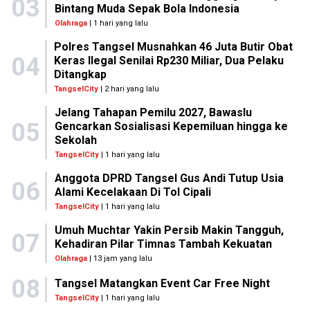
03
Bintang Muda Sepak Bola Indonesia
Olahraga
| 1 hari yang lalu
Polres Tangsel Musnahkan 46 Juta Butir Obat
04
Keras Ilegal Senilai Rp230 Miliar, Dua Pelaku
Ditangkap
TangselCity
| 2 hari yang lalu
Jelang Tahapan Pemilu 2027, Bawaslu
05
Gencarkan Sosialisasi Kepemiluan hingga ke
Sekolah
TangselCity
| 1 hari yang lalu
Anggota DPRD Tangsel Gus Andi Tutup Usia
06
Alami Kecelakaan Di Tol Cipali
TangselCity
| 1 hari yang lalu
Umuh Muchtar Yakin Persib Makin Tangguh,
07
Kehadiran Pilar Timnas Tambah Kekuatan
Olahraga
| 13 jam yang lalu
08
Tangsel Matangkan Event Car Free Night
TangselCity
| 1 hari yang lalu