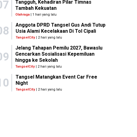
07
Tangguh, Kehadiran Pilar Timnas
Tambah Kekuatan
Olahraga
| 1 hari yang lalu
Anggota DPRD Tangsel Gus Andi Tutup
08
Usia Alami Kecelakaan Di Tol Cipali
TangselCity
| 2 hari yang lalu
Jelang Tahapan Pemilu 2027, Bawaslu
09
Gencarkan Sosialisasi Kepemiluan
hingga ke Sekolah
TangselCity
| 2 hari yang lalu
Tangsel Matangkan Event Car Free
10
Night
TangselCity
| 2 hari yang lalu