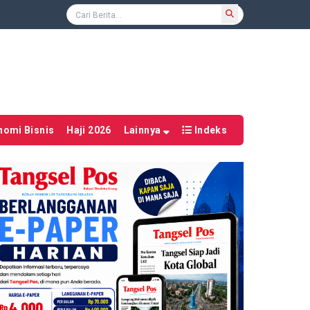
nomi Bisnis
Haji 2026
Lainnya
Indeks