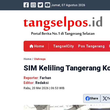
Jumat, 07 Agustus 2026
Home
TangselCity
Pos Tangerang
Home
/
Olahraga
SIM Keliling Tangerang K
Reporter:
Farhan
Editor:
Redaksi
Rabu, 20 Mei 2026 | 06:53 WIB
Share
T