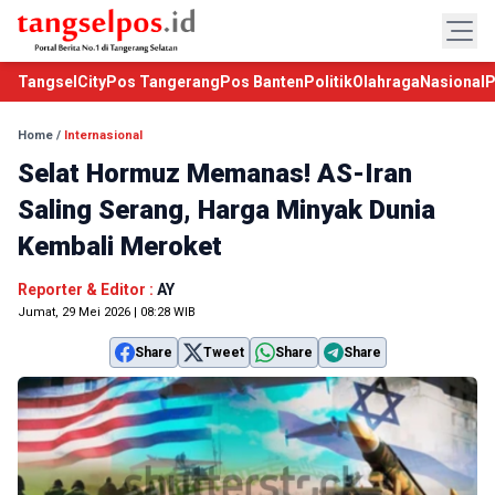
TangselCity
Pos Tangerang
Pos Banten
Politik
Olahraga
Nasional
P
Home
/
Internasional
Selat Hormuz Memanas! AS-Iran
Saling Serang, Harga Minyak Dunia
Kembali Meroket
Reporter & Editor :
AY
Jumat, 29 Mei 2026 | 08:28 WIB
Share
Tweet
Share
Share