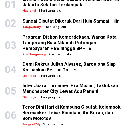
01
Jakarta Selatan Terdampak
Nasional
| 3 hari yang lalu
02
Sungai Ciputat Dikeruk Dari Hulu Sampai Hilir
TangselCity
| 3 hari yang lalu
Program Diskon Kemerdekaan, Warga Kota
03
Tangerang Bisa Nikmati Potongan
Pembayaran PBB hingga BPHTB
Pos Tangerang
| 2 hari yang lalu
Demi Rekrut Julian Alvarez, Barcelona Siap
04
Korbankan Ferran Torres
Olahraga
| 2 hari yang lalu
Inter Juara Turnamen Pra Musim, Taklukkan
05
Manchester City Lewat Adu Penalti
Olahraga
| 3 hari yang lalu
Teror Dini Hari di Kampung Ciputat, Kelompok
06
Bermasker Tebar Bacokan, Air Keras, dan
Bom Molotov
TangselCity
| 3 hari yang lalu