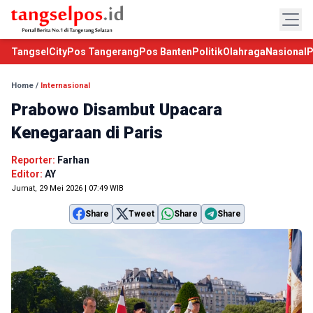
TangselCity
Pos Tangerang
Pos Banten
Politik
Olahraga
Nasional
P
Home
/
Internasional
Prabowo Disambut Upacara
Kenegaraan di Paris
Reporter:
Farhan
Editor:
AY
Jumat, 29 Mei 2026 | 07:49 WIB
Share
Tweet
Share
Share