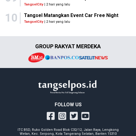
TangselCity
| 2 hari yang lalu
10
Tangsel Matangkan Event Car Free Night
TangselCity
| 2 hari yang lalu
GROUP RAKYAT MERDEKA
FOLLOW US
ITC BSD, Ruko Golden Road Blok C32/12, Jalan Raya, Lengkong
Wetan, Kec. Serpong, Kota Tangerang Selatan, Banten 15310