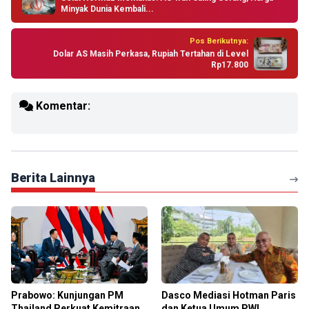
Minyak Dunia Kembali...
Pos Berikutnya:
Dolar AS Masih Perkasa, Rupiah Tertahan di Level
Rp17.800
Komentar:
Berita Lainnya
Prabowo: Kunjungan PM
Dasco Mediasi Hotman Paris
Thailand Perkuat Kemitraan
dan Ketua Umum PWI,