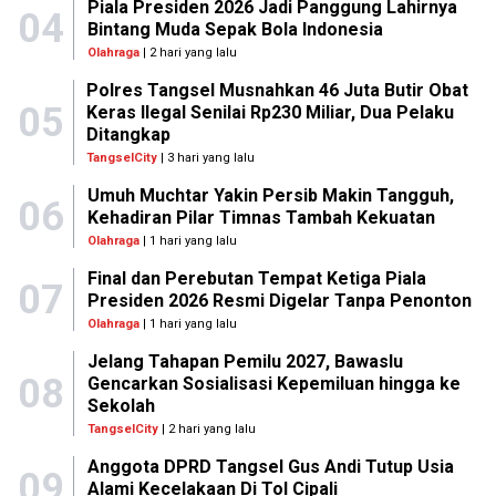
Piala Presiden 2026 Jadi Panggung Lahirnya
04
Bintang Muda Sepak Bola Indonesia
Olahraga
| 2 hari yang lalu
Polres Tangsel Musnahkan 46 Juta Butir Obat
05
Keras Ilegal Senilai Rp230 Miliar, Dua Pelaku
Ditangkap
TangselCity
| 3 hari yang lalu
Umuh Muchtar Yakin Persib Makin Tangguh,
06
Kehadiran Pilar Timnas Tambah Kekuatan
Olahraga
| 1 hari yang lalu
Final dan Perebutan Tempat Ketiga Piala
07
Presiden 2026 Resmi Digelar Tanpa Penonton
Olahraga
| 1 hari yang lalu
Jelang Tahapan Pemilu 2027, Bawaslu
08
Gencarkan Sosialisasi Kepemiluan hingga ke
Sekolah
TangselCity
| 2 hari yang lalu
Anggota DPRD Tangsel Gus Andi Tutup Usia
09
Alami Kecelakaan Di Tol Cipali