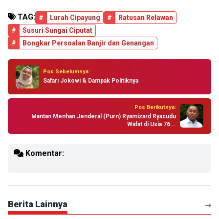
TAG:
#
Lurah Cipayung
#
Ratusan Relawan
#
Susuri Sungai Ciputat
#
Bongkar Persoalan Banjir dan Genangan
Pos Sebelumnya:
Safari Jokowi & Dampak Politiknya
Pos Berikutnya:
Mantan Menhan Jenderal (Purn) Ryamizard Ryacudu
Wafat di Usia 76...
Komentar:
Berita Lainnya