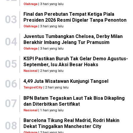
Olahraga
| 3 hari yang lalu
Final dan Perebutan Tempat Ketiga Piala
03
Presiden 2026 Resmi Digelar Tanpa Penonton
Olahraga
| 3 hari yang lalu
Juventus Tumbangkan Chelsea, Derby Milan
04
Berakhir Imbang Jelang Tur Pramusim
Olahraga
| 3 hari yang lalu
KSPI Pastikan Buruh Tak Gelar Demo Agustus-
05
September, Isu Aksi Besar Hoaks
Nasional
| 2 hari yang lalu
06
4,49 Juta Wisatawan Kunjungi Tangsel
TangselCity
| 2 hari yang lalu
BPN Batam Tegaskan Laut Tak Bisa Dikapling
07
dan Diterbitkan Sertifikat
Nasional
| 1 hari yang lalu
Barcelona Tikung Real Madrid, Rodri Makin
08
Dekat Tinggalkan Manchester City
Olahraga
| 2 hari yang lalu