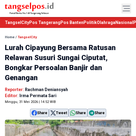
TangselCity
Pos Tangerang
Pos Banten
Politik
Olahraga
Nasional
P
Home
/
TangselCity
Lurah Cipayung Bersama Ratusan
Relawan Susuri Sungai Ciputat,
Bongkar Persoalan Banjir dan
Genangan
Reporter:
Rachman Deniansyah
Editor:
Irma Permata Sari
Minggu, 31 Mei 2026 | 14:52 WIB
Share
Tweet
Share
Share